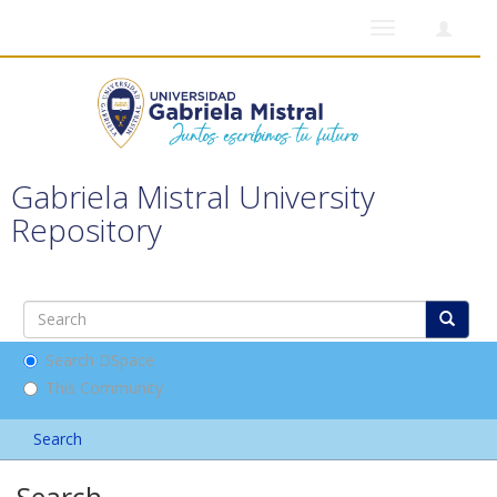
Toggle
navigation
Gabriela Mistral University
Repository
Search DSpace
This Community
Search