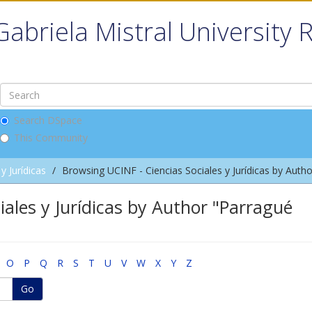
Gabriela Mistral University 
Search DSpace
This Community
y Jurídicas
Browsing UCINF - Ciencias Sociales y Jurídicas by Autho
iales y Jurídicas by Author "Parragué
O
P
Q
R
S
T
U
V
W
X
Y
Z
Go