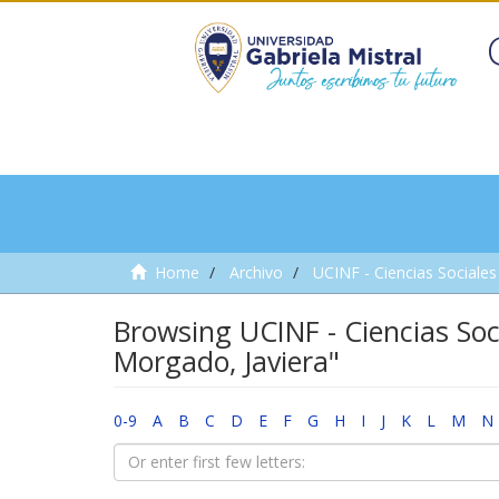
Home
Archivo
UCINF - Ciencias Sociales 
Browsing UCINF - Ciencias Soc
Morgado, Javiera"
0-9
A
B
C
D
E
F
G
H
I
J
K
L
M
N