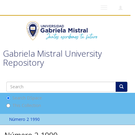
Toggle
navigation
Gabriela Mistral University
Repository
Search DSpace
This Collection
Número 2 1990