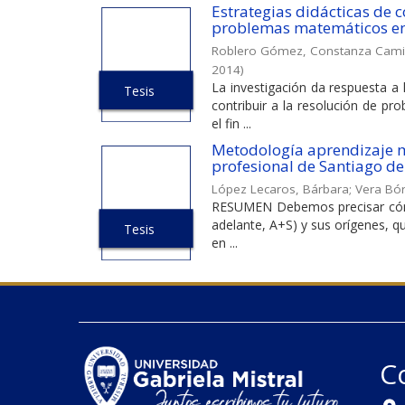
Estrategias didácticas de 
problemas matemáticos en 
Roblero Gómez, Constanza Cami
2014
)
La investigación da respuesta a 
Tesis
contribuir a la resolución de p
el fin ...
Metodología aprendizaje má
profesional de Santiago de
López Lecaros, Bárbara
;
Vera Bór
RESUMEN Debemos precisar cómo
adelante, A+S) y sus orígenes, q
Tesis
en ...
C