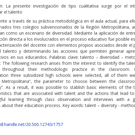
: La presente investigación de tipo cualitativa surge por el in
ar el talento
nte a través de su práctica metodológica en el aula actual, para el
onados tres colegios subvencionados de la Región Metropolitana, a
lan como un escenario de diversidad. Mediante la aplicación de entr
ión directa a los involucrados en el proceso educativo fue posible e
acterización del docente con elementos propios asociados desde el 
el talento y determinando las acciones que permiten generar apre
ativos en sus educandos. Palabras clave: talento – diversidad – met
: The following research arises from the interest to identify the tale
r throughout their methodologic practice in the classroom. 
gation three subsidized high schools were selected, all of them w
 Metropolitana”, the parameter to choose between the classr
ty”. As a result, it was possible to stablish basic elements of the 
ristics that are associated with talent and the actions that lead t
ful learning through class observation and interviews with a 
 about their education process. Key words: talent – diversity - metho
hdl.handle.net/20.500.12743/1757