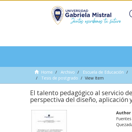
Home
Archivo
Escuela de Educación
Tesis de postgrado
View Item
El talento pedagógico al servicio de
perspectiva del diseño, aplicación 
Author
Fuentes
Quezada 