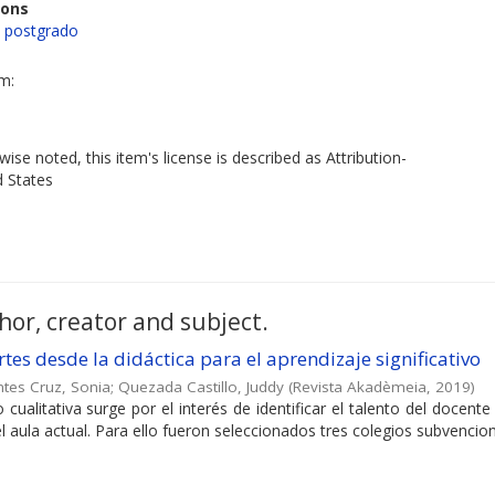
ions
e postgrado
em:
ise noted, this item's license is described as Attribution-
d States
hor, creator and subject.
tes desde la didáctica para el aprendizaje significativo
tes Cruz, Sonia
;
Quezada Castillo, Juddy
(
Revista Akadèmeia
,
2019
)
 cualitativa surge por el interés de identificar el talento del docente
 aula actual. Para ello fueron seleccionados tres colegios subvencion