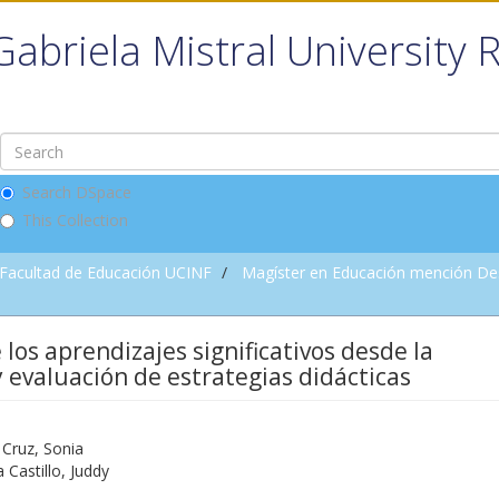
Gabriela Mistral University 
Search DSpace
This Collection
Facultad de Educación UCINF
Magíster en Educación mención Des
 los aprendizajes significativos desde la
y evaluación de estrategias didácticas
 Cruz, Sonia
Castillo, Juddy