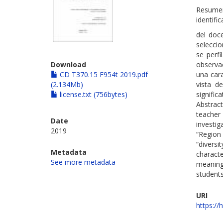
Resumen
identific
del doce
selecci
se perfi
Download
observac
CD T370.15 F954t 2019.pdf
una car
(2.134Mb)
vista d
license.txt (756bytes)
signific
Abstract
teache
Date
investi
2019
“Region
“diversi
Metadata
characte
See more metadata
meaning
students
URI
https://