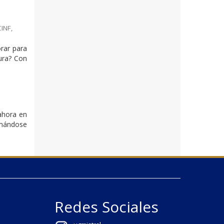
INF
,
orar para
ura? Con
ahora en
ormándose
Redes Sociales