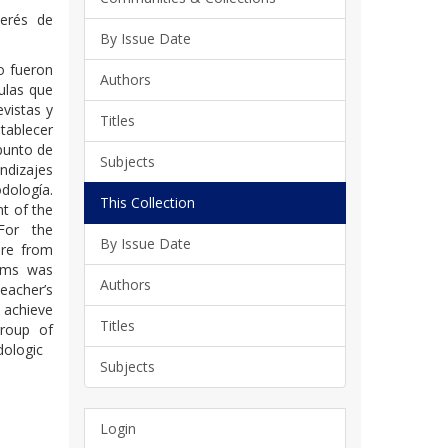
terés de
By Issue Date
lo fueron
Authors
ulas que
evistas y
Titles
stablecer
punto de
Subjects
ndizajes
odología.
This Collection
nt of the
For the
By Issue Date
ere from
ooms was
Authors
teacher’s
o achieve
Titles
group of
dologic
Subjects
Login