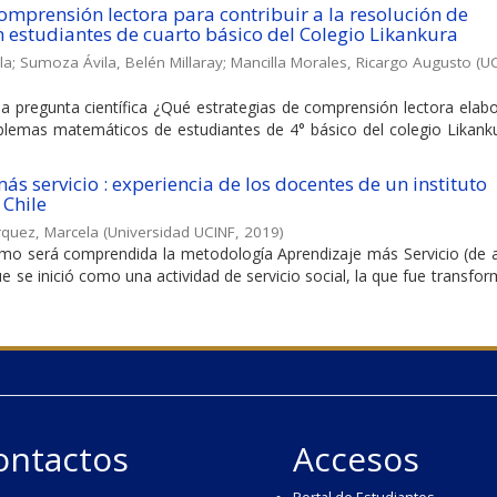
comprensión lectora para contribuir a la resolución de
estudiantes de cuarto básico del Colegio Likankura
la
;
Sumoza Ávila, Belén Millaray
;
Mancilla Morales, Ricargo Augusto
(
UC
la pregunta científica ¿Qué estrategias de comprensión lectora elab
roblemas matemáticos de estudiantes de 4° básico del colegio Likank
s servicio : experiencia de los docentes de un instituto
 Chile
quez, Marcela
(
Universidad UCINF
,
2019
)
 será comprendida la metodología Aprendizaje más Servicio (de 
ue se inició como una actividad de servicio social, la que fue transf
ontactos
Accesos