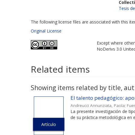
Collect
Tesis d
The following license files are associated with this it
Original License
Except where otherw
NoDerivs 3.0 Unite
Related items
Showing items related by title, aut
El talento pedagógico: apor
Andreucci Annunziata, Paola
;
Fuen
La presente investigación de tipo
de su práctica metodológica en el
Artículo