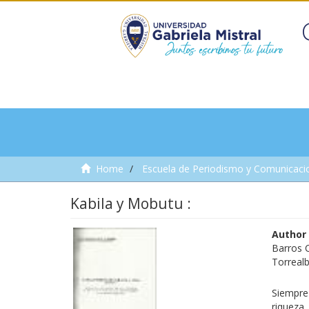
Home
Escuela de Periodismo y Comunicaci
Kabila y Mobutu :
Author
Barros C
Torreal
Siempre
riqueza