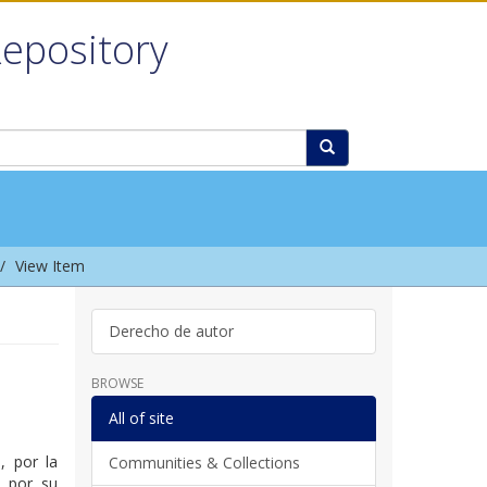
Repository
View Item
Derecho de autor
BROWSE
All of site
, por la
Communities & Collections
; por su