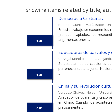
Showing items related by title, aut
Democracia Cristiana :
Robledo Guerra, María Isabel
(
Uni
En este trabajo se exponen los re
grandes capítulos, correspon
argumentaciones ...
Tesis
Educadoras de párvulos y 
Carvajal Mandiola, Paula Alejandr
Se estudian las percepciones de 
pertenecientes a la Junta Naciona
...
Tesis
China y su revolución cultu
Verdugo Chávez, Nelson
(
Univers
Alrededor de cuarenta y cinco añ
en China. Cuando los aconteci
precisamente ...
Tesis