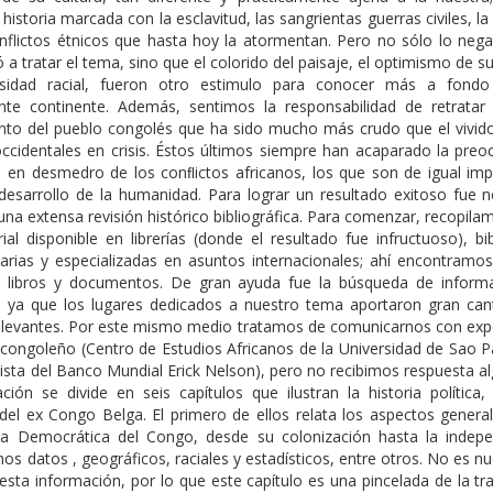
historia marcada con la esclavitud, las sangrientas guerras civiles, l
onflictos étnicos que hasta hoy la atormentan. Pero no sólo lo nega
ó a tratar el tema, sino que el colorido del paisaje, el optimismo de s
rsidad racial, fueron otro estimulo para conocer más a fond
ante continente. Además, sentimos la responsabilidad de retratar 
ento del pueblo congolés que ha sido mucho más crudo que el vivido
occidentales en crisis. Éstos últimos siempre han acaparado la preo
, en desmedro de los conﬂictos africanos, los que son de igual imp
 desarrollo de la humanidad. Para lograr un resultado exitoso fue n
 una extensa revisión histórico bibliográfica. Para comenzar, recopil
ial disponible en librerías (donde el resultado fue infructuoso), bi
tarias y especializadas en asuntos internacionales; ahí encontramos
s, libros y documentos. De gran ayuda fue la búsqueda de inform
t, ya que los lugares dedicados a nuestro tema aportaron gran can
elevantes. Por este mismo medio tratamos de comunicarnos con exp
congoleño (Centro de Estudios Africanos de la Universidad de Sao Pa
sta del Banco Mundial Erick Nelson), pero no recibimos respuesta al
ación se divide en seis capítulos que ilustran la historia política,
 del ex Congo Belga. El primero de ellos relata los aspectos genera
ca Democrática del Congo, desde su colonización hasta la indepe
s datos , geográficos, raciales y estadísticos, entre otros. No es nu
 esta información, por lo que este capítulo es una pincelada de la tr