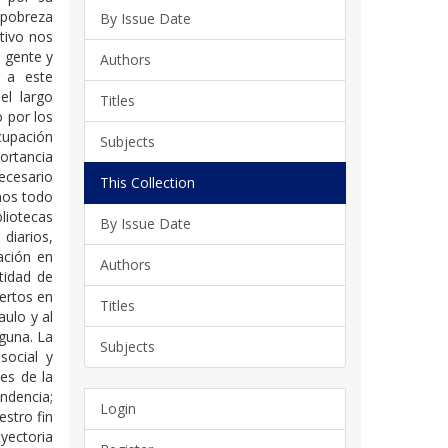
a pobreza
By Issue Date
tivo nos
u gente y
Authors
o a este
el largo
Titles
 por los
cupación
Subjects
ortancia
ecesario
This Collection
amos todo
bliotecas
By Issue Date
 diarios,
ación en
Authors
tidad de
ertos en
Titles
ulo y al
guna. La
Subjects
 social y
les de la
ndencia;
Login
estro fin
ayectoria