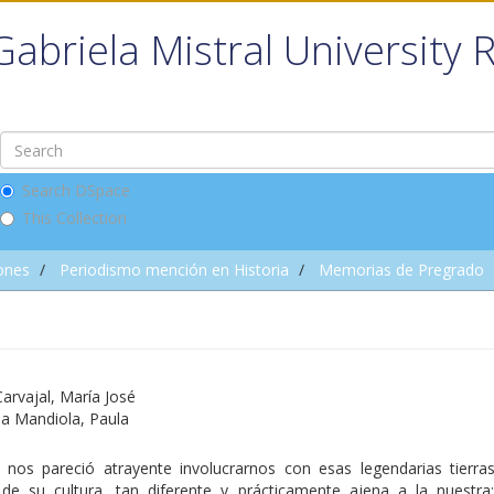
Gabriela Mistral University 
Search DSpace
This Collection
ones
Periodismo mención en Historia
Memorias de Pregrado
arvajal, María José
ba Mandiola, Paula
 nos pareció atrayente involucrarnos con esas legendarias tierras
 de su cultura, tan diferente y prácticamente ajena a la nuestra