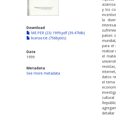
azarosa 
y los c
incentiv
la dive
interes
Download
sufrimi
ME.PER (23) 1999.pdf (39.47Mb)
países 
license.txt (756bytes)
mundial
para el
realizar
Date
el mater
1999
universi
revista
Metadata
Interne
See more metadata
datos r
el tema 
economi
investig
cultural
Repúbli
agregamo
detallar