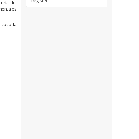
Register
oria del
amentales
a toda la