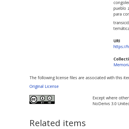
congole
pueblo z
para co
transici
temátic
URI
https://
Collect
Memoria
The following license files are associated with this it
Original License
Except where otherw
NoDerivs 3.0 Unite
Related items