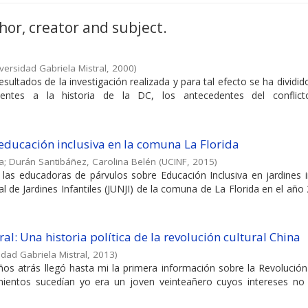
hor, creator and subject.
versidad Gabriela Mistral
,
2000
)
sultados de la investigación realizada y para tal efecto se ha dividid
dientes a la historia de la DC, los antecedentes del conflic
educación inclusiva en la comuna La Florida
a
;
Durán Santibáñez, Carolina Belén
(
UCINF
,
2015
)
las educadoras de párvulos sobre Educación Inclusiva en jardines i
l de Jardines Infantiles (JUNJI) de la comuna de La Florida en el año
ral: Una historia política de la revolución cultural China
idad Gabriela Mistral
,
2013
)
os atrás llegó hasta mi la primera información sobre la Revolución
mientos sucedían yo era un joven veinteañero cuyos intereses no