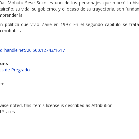
ña. Mobutu Sese Seko es uno de los personajes que marcó la hist
aireño; su vida, su gobierno, y el ocaso de su trayectoria, son fund
mprender la
ón política que vivió Zaire en 1997. En el segundo capítulo se trat
a mobutista.
hdl.handle.net/20.500.12743/1617
ions
s de Pregrado
em:
ise noted, this item's license is described as Attribution-
d States