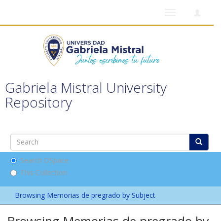
Toggle
navigation
Gabriela Mistral University
Repository
Search DSpace
This Collection
Browsing Memorias de pregrado by Subject