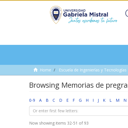
Home
Escuela de Ingenierías y Tecnologías
Browsing Memorias de pregra
0-9
A
B
C
D
E
F
G
H
I
J
K
L
M
N
Now showing items 32-51 of 93