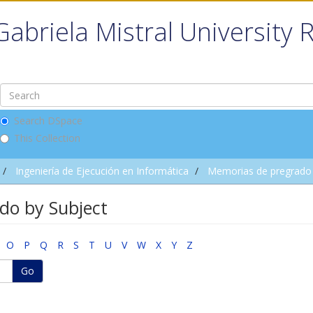
Gabriela Mistral University 
Search DSpace
This Collection
Ingeniería de Ejecución en Informática
Memorias de pregrado
do by Subject
O
P
Q
R
S
T
U
V
W
X
Y
Z
Go