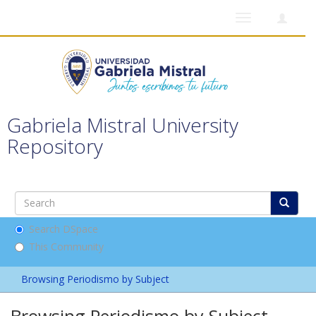
Toggle
navigation
Gabriela Mistral University
Repository
Search DSpace
This Community
Browsing Periodismo by Subject