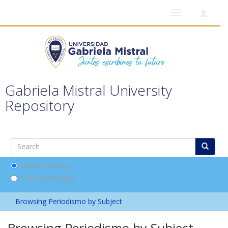
Toggle
navigation
Gabriela Mistral University
Repository
Search DSpace
This Community
Browsing Periodismo by Subject