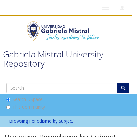
Toggle
navigation
Gabriela Mistral University
Repository
Search DSpace
This Community
Browsing Periodismo by Subject