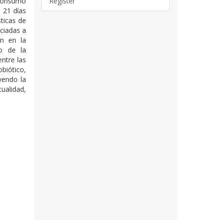
 consumo
Register
e 21 días
sticas de
ciadas a
ón en la
to de la
ntre las
obiótico,
yendo la
ualidad,