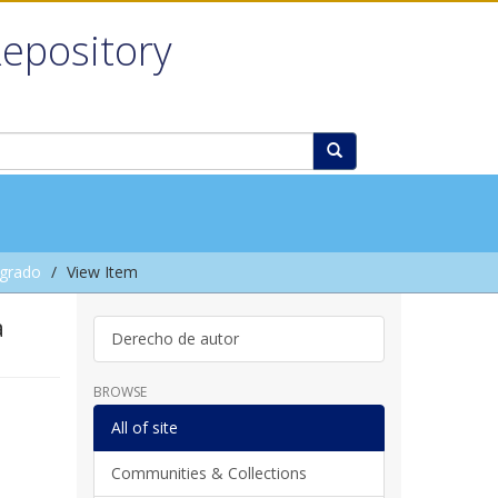
Repository
grado
View Item
a
Derecho de autor
BROWSE
All of site
Communities & Collections