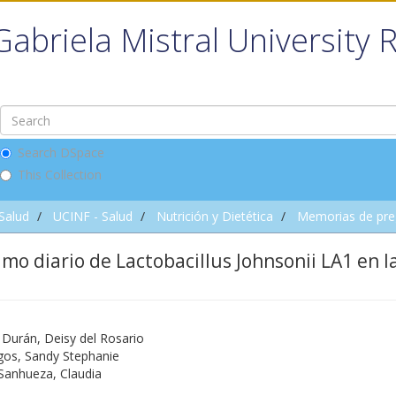
Gabriela Mistral University 
Search DSpace
This Collection
 Salud
UCINF - Salud
Nutrición y Dietética
Memorias de pre
mo diario de Lactobacillus Johnsonii LA1 en l
 Durán, Deisy del Rosario
agos, Sandy Stephanie
 Sanhueza, Claudia