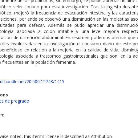
icamente de los probióticos, sin embargo, se puede apreciar un alto
iótico seleccionado para esta investigación. Tras la ingesta durant
iótico, mejoró la frecuencia de evacuación intestinal y las caracteri
osiciones, por ende se observó una disminución en las molestias aso
icultades para defecar. Además se pudo apreciar una disminuci
tología asociada a colon irritable y una leve mejoría respec
tación de distención abdominal. En resumen podemos afirmar que e
antes involucradas en la investigación el consumo diario de este pr
beneficioso en relación a la mejoría en la calidad de vida, disminu
tología asociada a trastornos gastrointestinales que son, en la act
 frecuentes en la población femenina.
hdl.handle.net/20.500.12743/1415
ions
s de pregrado
em:
ise noted, this item's license is described as Attribution-