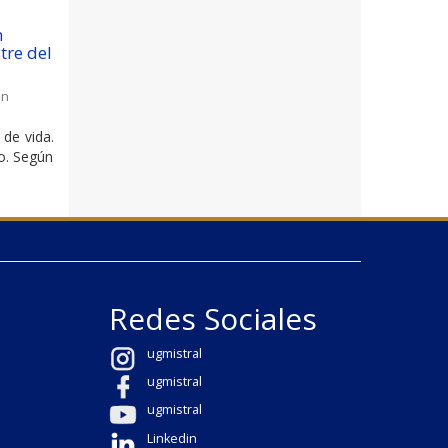
n
tre del
en
 de vida.
zo. Según
Redes Sociales
ugmistral
ugmistral
ugmistral
Linkedin