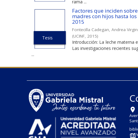
rama ...
Factores que inciden sobre
madres con hijos hasta los
2015
Fontecilla Cadegan, Andrea Virgin
(
UCINF
,
2015
)
Tesis
Introducción: La leche materna e
Las investigaciones recientes sug
...
C
Aven
Sant
bibl