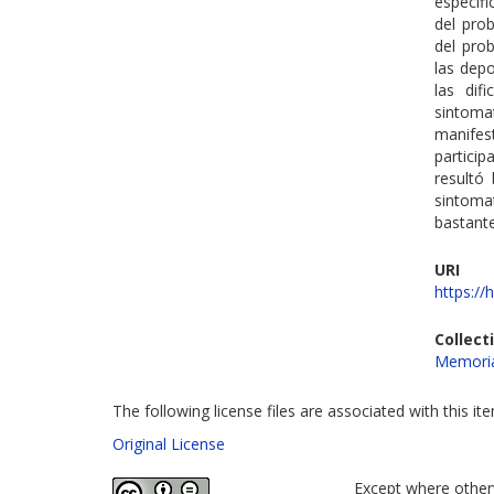
especif
del prob
del prob
las dep
las dif
sintoma
manifes
particip
resultó 
sintoma
bastante
URI
https://
Collect
Memoria
The following license files are associated with this it
Original License
Except where otherw