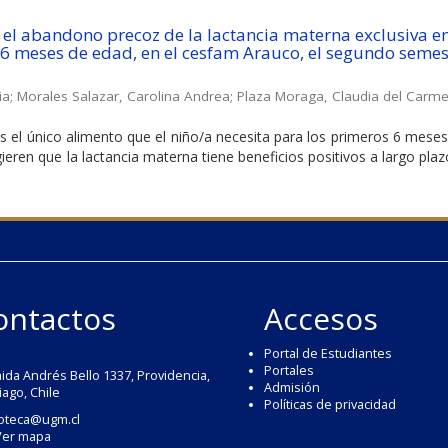
 el abandono precoz de la lactancia materna exclusiva e
 6 meses de edad, en el cesfam Arauco, el segundo semes
ia
;
Morales Salazar, Carolina Andrea
;
Plaza Moraga, Claudia del Carm
s el único alimento que el niño/a necesita para los primeros 6 meses
ieren que la lactancia materna tiene beneficios positivos a largo pla
ontactos
Accesos
Portal de Estudiantes
Portales
ida Andrés Bello 1337, Providencia,
Admisión
iago, Chile
Políticas de privacidad
ioteca@ugm.cl
Ver mapa