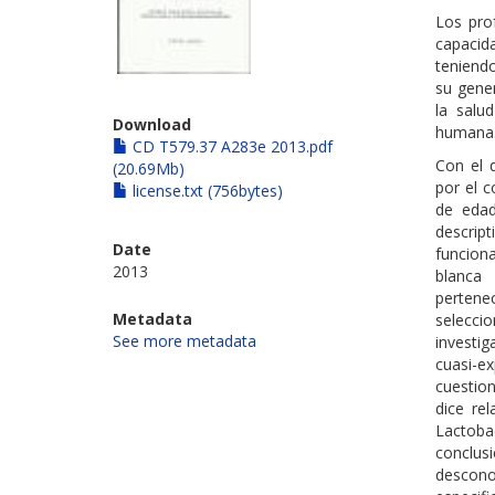
Los prof
capacid
teniendo
su gener
la salu
Download
humana
CD T579.37 A283e 2013.pdf
Con el 
(20.69Mb)
por el 
license.txt (756bytes)
de edad
descrip
Date
funcion
2013
blanca 
pertene
Metadata
selecci
See more metadata
investig
cuasi-e
cuestion
dice re
Lactoba
conclu
descono