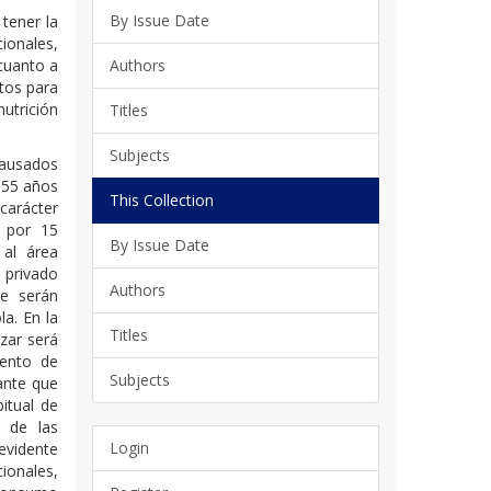
By Issue Date
 tener la
ionales,
 cuanto a
Authors
tos para
utrición
Titles
Subjects
causados
 55 años
This Collection
carácter
o por 15
By Issue Date
 al área
 privado
Authors
ue serán
a. En la
Titles
izar será
iento de
Subjects
ante que
itual de
o de las
Login
vidente
ionales,