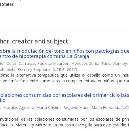
d States
hor, creator and subject.
sobre la modulación del tono en niños con patologías qu
Centro de hipoterapia comuna La Granja
tel
;
Durán Carrasco, Paulette Maureen
;
Meneses Zurita, Tania Vianney
;
lli Ibieta, Rommy Stephanie
(
UCINF
,
2017
)
omo la alternativa terapéutica que utiliza al caballo como un ins
da vez más frecuente como terapia complementaria en niños que cu
 colaciones consumidas por escolares del primer ciclo bás
llo
a
;
Morales Aguilera, Marta Cristina
;
Segovia Marín, María Fernanda
(
UC
 nutricional de las colaciones consumidas por los escolares de prim
dacollo. Material y Método: La muestra escogida para este estudio 