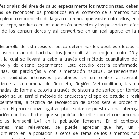
esionales del área de salud especialmente los nutricionistas, deben
ad de reconocer los probióticos en el contexto de alimentos func
 pleno conocimiento de la gran diferencia que existe entre ellos, en
o, cepa, producto en los que están presentes y los potenciales efec
d de los consumidores y así convertirse en un real aporte en la n
.
desarrollo de esta tesis se busca determinar los posibles efectos 
consumo diario de Lactobacillus Johnsonii LA1 en mujeres entre 25 y
, la cual se llevará a cabo a través del método cuantitativo de 
tivo y de diseño experimental. Este estudio estará conformad
arias, sin patologías y con alimentación habitual, pertenecientes
en cuidados intensivos pediátricos en un centro asistencial
ciente a la comuna de Recoleta, Región Metropolitana, las q
onadas de forma aleatoria a través de sistema de sorteo por tómbol
ación se utilizará el método de encuesta y el tipo de estudio a real
xperimental, la técnica de recolección de datos será el procedim
ario. El proceso investigativo plantea dar respuesta a una interrog
lación con los efectos que se podrían describir con el consumo hab
cillus Johnsonii LA1 en la población femenina. En el context
siones más relevantes, se puede apreciar que hay un e
cimiento en la población a cerca del tema de los alimentos func