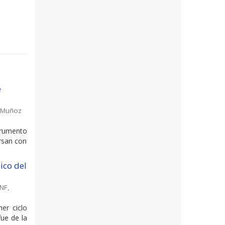
e
Muñoz
trumento
rsan con
ico del
INF
,
er ciclo
fue de la