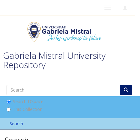
Toggle
navigation
Gabriela Mistral University
Repository
Search DSpace
This Collection
Search