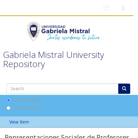
Toggle
navigation
Gabriela Mistral University
Repository
Search DSpace
This Collection
View Item
Representaciones Sociales de Profesores