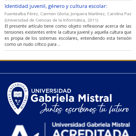
Identidad juvenil, género y cultura escolar:
Fuentealba Pérez, Carmen Gloria
;
Jorquera Martínez, Carolina Paz
(
Universidad de Ciencias de la Informática
,
2011
)
El presente artículo tiene como objeto reflexionar acerca de las
tensiones existentes entre la cultura juvenil y aquella cultura que
es propia de los sistemas escolares, entendiendo esta tensión
como un nudo crítico para ...