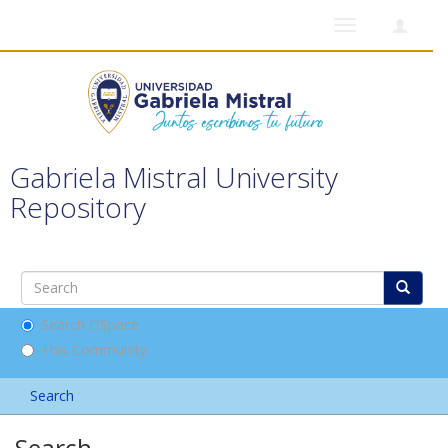
Toggle
navigation
Gabriela Mistral University
Repository
Search DSpace
This Community
Search