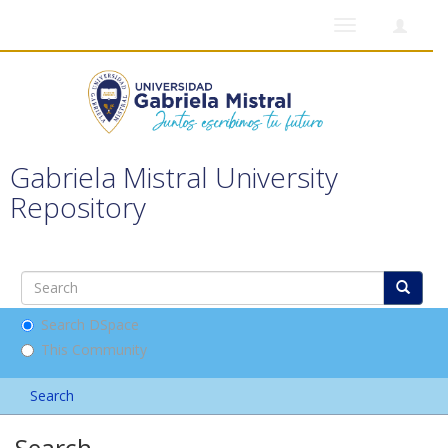
Toggle
navigation
Gabriela Mistral University
Repository
Search DSpace
This Community
Search