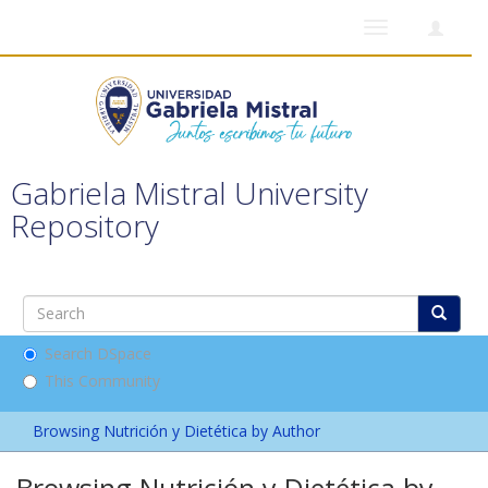
Toggle
navigation
Gabriela Mistral University
Repository
Search DSpace
This Community
Browsing Nutrición y Dietética by Author