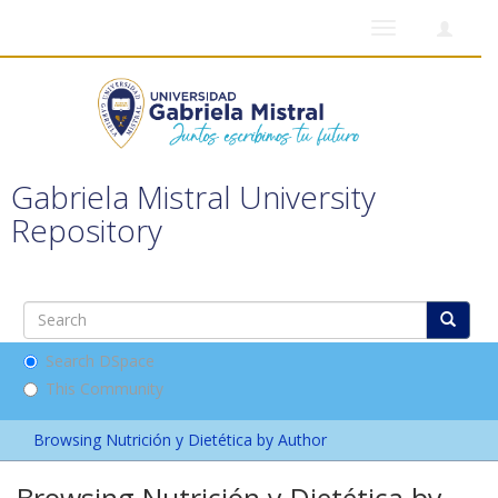
Toggle
navigation
Gabriela Mistral University
Repository
Search DSpace
This Community
Browsing Nutrición y Dietética by Author