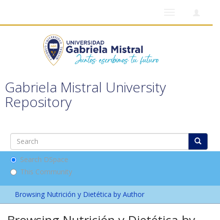
Toggle
navigation
Gabriela Mistral University
Repository
Search DSpace
This Community
Browsing Nutrición y Dietética by Author