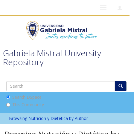
Toggle
navigation
Gabriela Mistral University
Repository
Search DSpace
This Community
Browsing Nutrición y Dietética by Author