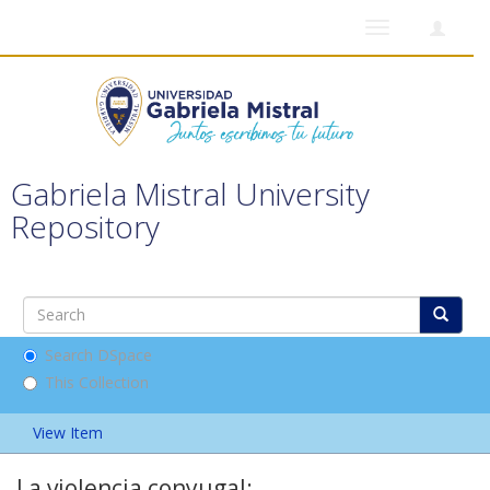
Toggle
navigation
Gabriela Mistral University
Repository
Search DSpace
This Collection
View Item
La violencia conyugal: