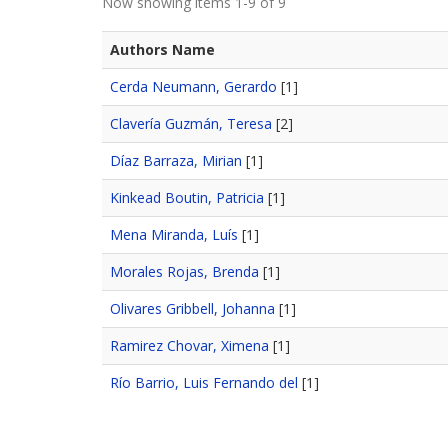
Now showing items 1-9 of 9
Authors Name
Cerda Neumann, Gerardo
[1]
Clavería Guzmán, Teresa
[2]
Díaz Barraza, Mirian
[1]
Kinkead Boutin, Patricia
[1]
Mena Miranda, Luís
[1]
Morales Rojas, Brenda
[1]
Olivares Gribbell, Johanna
[1]
Ramirez Chovar, Ximena
[1]
Río Barrio, Luis Fernando del
[1]