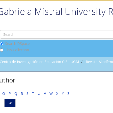
Gabriela Mistral University 
Search DSpace
This Collection
Centro de Investigación en Educación CIE - UGM
Revista Akadèm
uthor
O
P
Q
R
S
T
U
V
W
X
Y
Z
Go