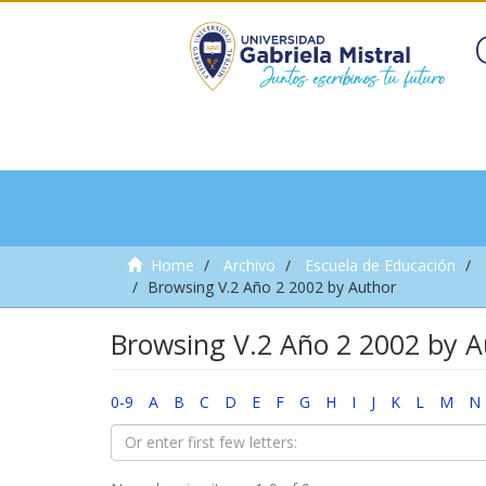
Home
Archivo
Escuela de Educación
Browsing V.2 Año 2 2002 by Author
Browsing V.2 Año 2 2002 by A
0-9
A
B
C
D
E
F
G
H
I
J
K
L
M
N