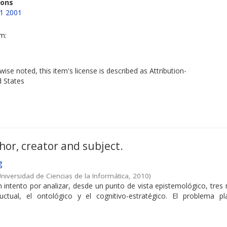
ions
 1 2001
em:
ise noted, this item's license is described as Attribution-
d States
hor, creator and subject.
g
niversidad de Ciencias de la Informática
,
2010
)
un intento por analizar, desde un punto de vista epistemológico, tre
uctual, el ontológico y el cognitivo-estratégico. El problema pl