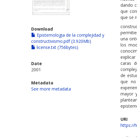
dando c
que con
que se r
constru
Download
permiti
Epistemologia de la complejidad y
una onto
constructivismo.pdf (3.920Mb)
los mode
license.txt (756bytes)
conocim
explica
caras d
Date
compleja
2001
de estud
que no 
Metadata
experie
See more metadata
mayor y
plante
epistem
URI
https://