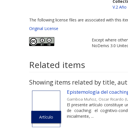
Collect
V.2 Año
The following license files are associated with this it
Original License
Except where otherw
NoDerivs 3.0 Unite
Related items
Showing items related by title, aut
Epistemología del coachin
Gamboa Muñoz, Oscar Ricardo
(
U
El presente artículo constituye 
de coaching: el cognitivo-cond
inicialmente, ...
Artículo