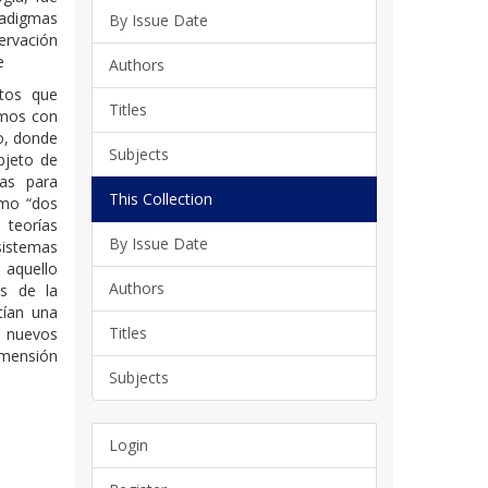
radigmas
By Issue Date
ervación
e
Authors
ntos que
Titles
amos con
o, donde
Subjects
objeto de
tas para
This Collection
omo “dos
 teorías
By Issue Date
sistemas
 aquello
Authors
os de la
tían una
Titles
a nuevos
mensión
Subjects
Login