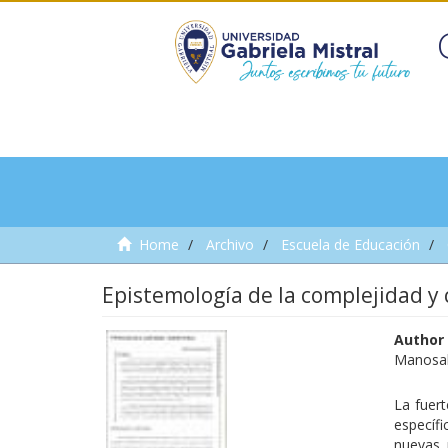
Home
Archivo
Escuela de Educación
Epistemología de la complejidad y
Author
Manosal
La fuert
específ
nuevas 