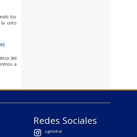
ando los
 la onto
e)
leza del
ferimos a
Redes Sociales
ugmistral