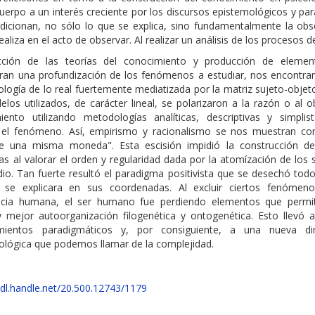
uerpo a un interés creciente por los discursos epistemológicos y pa
dicionan, no sólo lo que se explica, sino fundamentalmente la obs
ealiza en el acto de observar. Al realizar un análisis de los procesos d
cción de las teorías del conocimiento y producción de eleme
eran una profundización de los fenómenos a estudiar, nos encontr
logía de lo real fuertemente mediatizada por la matriz sujeto-objet
los utilizados, de carácter lineal, se polarizaron a la razón o al 
iento utilizando metodologías analíticas, descriptivas y simplis
r el fenómeno. Así, empirismo y racionalismo se nos muestran c
e una misma moneda". Esta escisión impidió la construcción de
s al valorar el orden y regularidad dada por la atomízación de los 
io. Tan fuerte resultó el paradigma positivista que se desechó todo
se explicara en sus coordenadas. Al excluir ciertos fenómen
ncia humana, el ser humano fue perdiendo elementos que permi
 mejor autoorganización filogenética y ontogenética. Esto llevó 
amientos paradigmáticos y, por consiguiente, a una nueva di
ológica que podemos llamar de la complejidad.
hdl.handle.net/20.500.12743/1179