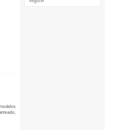
Register
s modelos
anteado,