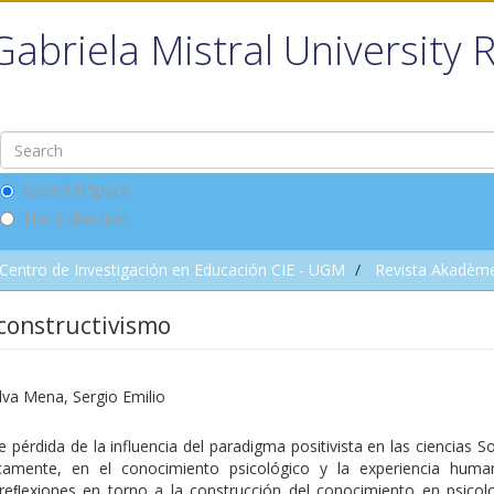
Gabriela Mistral University 
Search DSpace
This Collection
Centro de Investigación en Educación CIE - UGM
Revista Akadèm
 constructivismo
va Mena, Sergio Emilio
e pérdida de la influencia del paradigma positivista en las ciencias So
icamente, en el conocimiento psicológico y la experiencia hum
reﬂexiones en torno a la construcción del conocimiento en psicolo