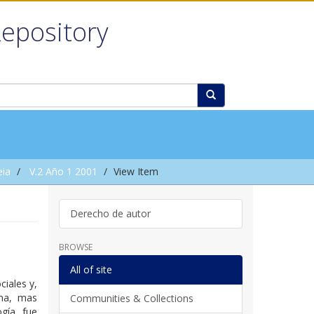
Repository
eia
V.2 Año 1 2001
View Item
Derecho de autor
BROWSE
All of site
ciales y,
ana, mas
Communities & Collections
gía, fue