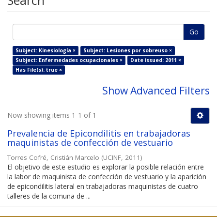
Search
Go
Subject: Kinesiología ×
Subject: Lesiones por sobreuso ×
Subject: Enfermedades ocupacionales ×
Date issued: 2011 ×
Has File(s): true ×
Show Advanced Filters
Now showing items 1-1 of 1
Prevalencia de Epicondilitis en trabajadoras
maquinistas de confección de vestuario
Torres Cofré, Cristián Marcelo
(
UCINF
,
2011
)
El objetivo de este estudio es explorar la posible relación entre
la labor de maquinista de confección de vestuario y la aparición
de epicondilitis lateral en trabajadoras maquinistas de cuatro
talleres de la comuna de ...