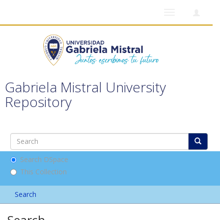
Toggle
navigation
Gabriela Mistral University
Repository
Search DSpace
This Collection
Search