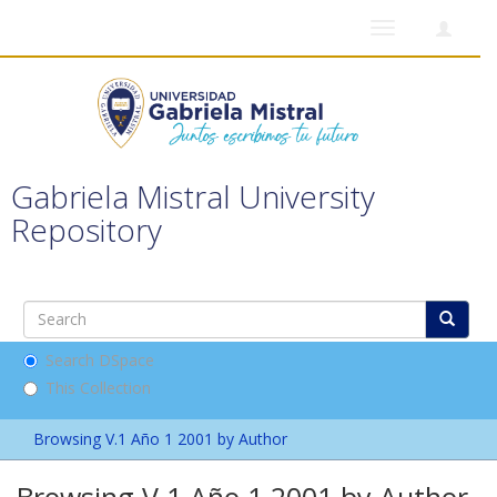
Toggle
navigation
Gabriela Mistral University
Repository
Search DSpace
This Collection
Browsing V.1 Año 1 2001 by Author