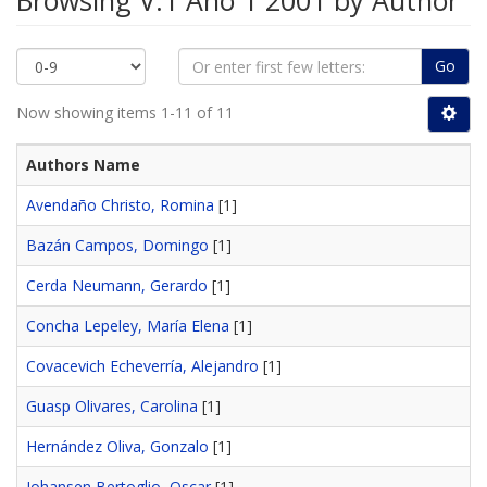
Browsing V.1 Año 1 2001 by Author
Go
Now showing items 1-11 of 11
Authors Name
Avendaño Christo, Romina
[1]
Bazán Campos, Domingo
[1]
Cerda Neumann, Gerardo
[1]
Concha Lepeley, María Elena
[1]
Covacevich Echeverría, Alejandro
[1]
Guasp Olivares, Carolina
[1]
Hernández Oliva, Gonzalo
[1]
Johansen Bertoglio, Oscar
[1]