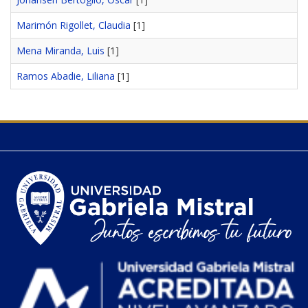
Marimón Rigollet, Claudia
[1]
Mena Miranda, Luis
[1]
Ramos Abadie, Liliana
[1]