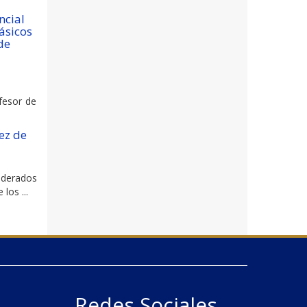
ncial
básicos
de
ofesor de
ez de
poderados
los ...
Redes Sociales