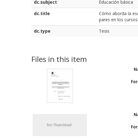
dc.subject
Educación básica
dc.title
Cómo aborda la esc
pares en los cursos
dc.type
Tesis
Files in this item
N
Fo
N
Fo