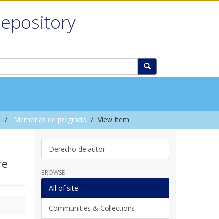
Repository
l
Memorias de pregrado
View Item
Derecho de autor
re
BROWSE
All of site
Communities & Collections