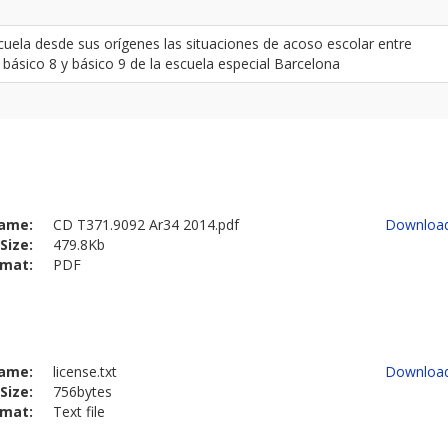
uela desde sus orígenes las situaciones de acoso escolar entre
 básico 8 y básico 9 de la escuela especial Barcelona
ame:
CD T371.9092 Ar34 2014.pdf
Downloa
Size:
479.8Kb
rmat:
PDF
ame:
license.txt
Downloa
Size:
756bytes
rmat:
Text file