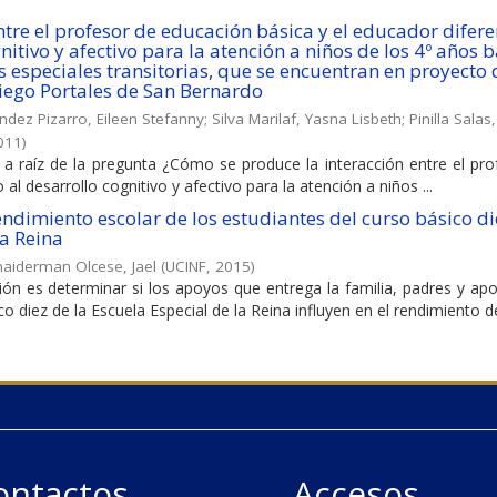
ntre el profesor de educación básica y el educador difere
nitivo y afectivo para la atención a niños de los 4º años 
 especiales transitorias, que se encuentran en proyecto 
Diego Portales de San Bernardo
dez Pizarro, Eileen Stefanny
;
Silva Marilaf, Yasna Lisbeth
;
Pinilla Salas,
011
)
 a raíz de la pregunta ¿Cómo se produce la interacción entre el pr
l desarrollo cognitivo y afectivo para la atención a niños ...
endimiento escolar de los estudiantes del curso básico di
La Reina
aiderman Olcese, Jael
(
UCINF
,
2015
)
ción es determinar si los apoyos que entrega la familia, padres y a
o diez de la Escuela Especial de la Reina influyen en el rendimiento de 
ontactos
Accesos