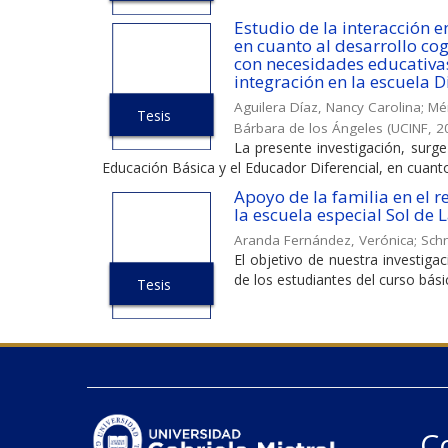
Estudio de la interacción e
en cuanto al desarrollo cog
con necesidades educativas
integración en la escuela 
Aguilera Díaz, Nancy Carolina
;
Mén
Tesis
Bárbara de los Ángeles
(
UCINF
,
2
La presente investigación, surge
Educación Básica y el Educador Diferencial, en cuanto a
Apoyo de la familia en el r
la escuela especial Sol de 
Aranda Fernández, Verónica
;
Schn
El objetivo de nuestra investiga
de los estudiantes del curso básic
Tesis
C