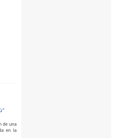
ú"
ón de una
da en la