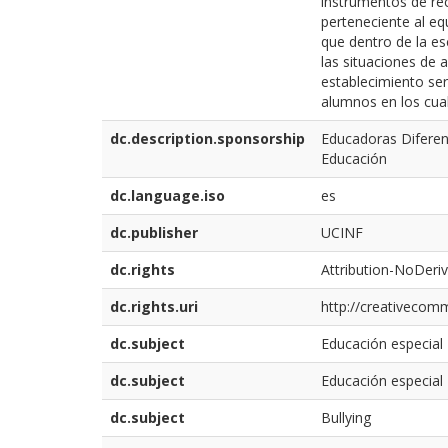
instrumentos de rec
perteneciente al equ
que dentro de la e
las situaciones de 
establecimiento ser
alumnos en los cua
dc.description.sponsorship
Educadoras Diferen
Educación
dc.language.iso
es
dc.publisher
UCINF
dc.rights
Attribution-NoDeriv
dc.rights.uri
http://creativecomm
dc.subject
Educación especial
dc.subject
Educación especial
dc.subject
Bullying