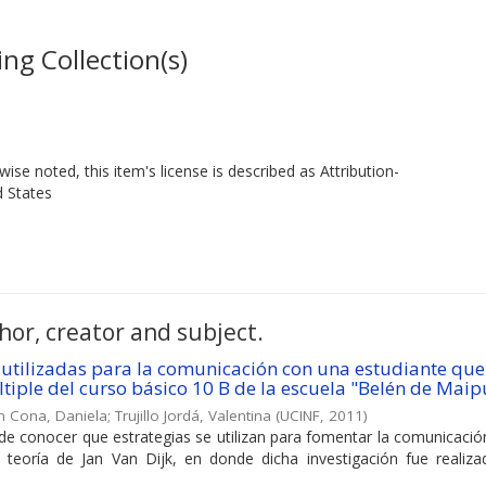
ng Collection(s)
ise noted, this item's license is described as Attribution-
d States
hor, creator and subject.
 utilizadas para la comunicación con una estudiante que
iple del curso básico 10 B de la escuela "Belén de Maip
n Cona, Daniela
;
Trujillo Jordá, Valentina
(
UCINF
,
2011
)
de conocer que estrategias se utilizan para fomentar la comunicaci
 teoría de Jan Van Dijk, en donde dicha investigación fue realiza