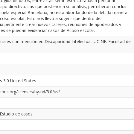
ogida de datos, entrevistas semi- estructuradas a personal
ipo directivo. Las que posterior a su análisis, permitieron concluir
scuela especial Barcelona, no está abordando de la debida manera
acoso escolar. Esto nos llevó a sugerir que dentro del
ía pertinente crear nuevos talleres, reuniones de apoderados y
les se puedan evidenciar casos de Acoso escolar.
ciales con mención en Discapacidad Intelectual. UCINF. Facultad de
s 3.0 United States
ons.org/licenses/by-nd/3.0/us/
 Estudio de casos