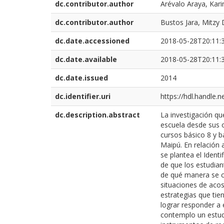
dc.contributor.author
Arévalo Araya, Kari
dc.contributor.author
Bustos Jara, Mitzy 
dc.date.accessioned
2018-05-28T20:11:
dc.date.available
2018-05-28T20:11:
dc.date.issued
2014
dc.identifier.uri
https://hdl.handle.
dc.description.abstract
La investigación qu
escuela desde sus o
cursos básico 8 y b
Maipú. En relación 
se plantea el Ident
de que los estudian
de qué manera se c
situaciones de acos
estrategias que tie
lograr responder a 
contemplo un estud