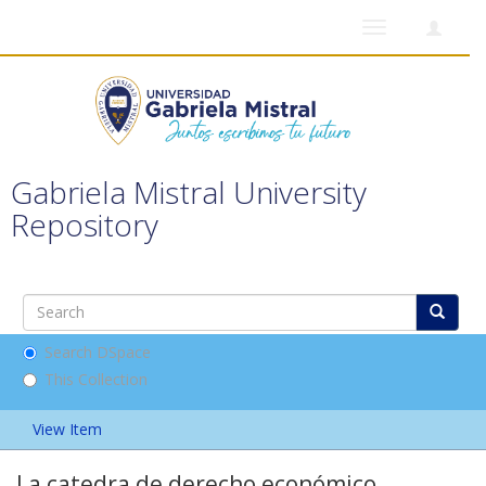
Toggle
navigation
Gabriela Mistral University
Repository
Search DSpace
This Collection
View Item
La catedra de derecho económico