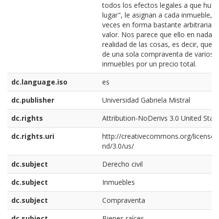
todos los efectos legales a que hubi
lugar", le asignan a cada inmueble,
veces en forma bastante arbitraria, 
valor. Nos parece que ello en nada al
realidad de las cosas, es decir, que s
de una sola compraventa de varios
inmuebles por un precio total.
dc.language.iso
es
dc.publisher
Universidad Gabriela Mistral
dc.rights
Attribution-NoDerivs 3.0 United Stat
dc.rights.uri
http://creativecommons.org/licenses
nd/3.0/us/
dc.subject
Derecho civil
dc.subject
Inmuebles
dc.subject
Compraventa
dc.subject
Bienes raíces