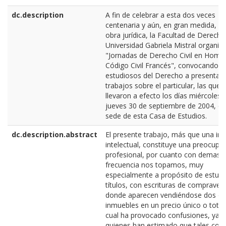
dc.description
A fin de celebrar a esta dos veces
centenaria y aún, en gran medida, vi
obra jurídica, la Facultad de Derecho
Universidad Gabriela Mistral organizó
"Jornadas de Derecho Civil en Homen
Código Civil Francés", convocando a
estudiosos del Derecho a presentar 
trabajos sobre el particular, las que 
llevaron a efecto los días miércoles 
jueves 30 de septiembre de 2004, en
sede de esta Casa de Estudios.
dc.description.abstract
El presente trabajo, más que una inq
intelectual, constituye una preocupa
profesional, por cuanto con demasi
frecuencia nos topamos, muy
especialmente a propósito de estudi
títulos, con escrituras de compraven
donde aparecen vendiéndose dos o
inmuebles en un precio único o total,
cual ha provocado confusiones, ya 
quienes han estimado que tales cont