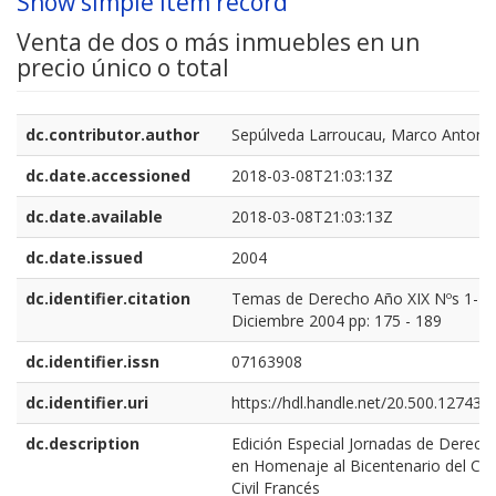
Show simple item record
Venta de dos o más inmuebles en un
precio único o total
dc.contributor.author
Sepúlveda Larroucau, Marco Antoni
dc.date.accessioned
2018-03-08T21:03:13Z
dc.date.available
2018-03-08T21:03:13Z
dc.date.issued
2004
dc.identifier.citation
Temas de Derecho Año XIX Nºs 1-2 
Diciembre 2004 pp: 175 - 189
dc.identifier.issn
07163908
dc.identifier.uri
https://hdl.handle.net/20.500.12743/
dc.description
Edición Especial Jornadas de Derecho
en Homenaje al Bicentenario del Có
Civil Francés