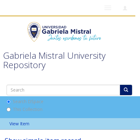
Toggle
navigation
Gabriela Mistral University
Repository
Search DSpace
This Collection
View Item