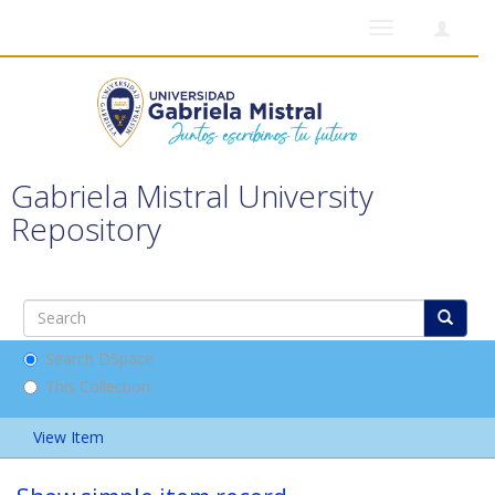
Toggle
navigation
Gabriela Mistral University
Repository
Search DSpace
This Collection
View Item