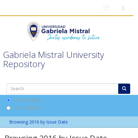
Toggle
navigation
Gabriela Mistral University
Repository
Search DSpace
This Collection
Browsing 2016 by Issue Date