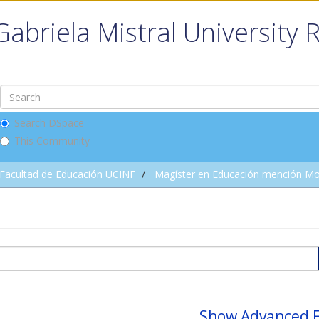
Gabriela Mistral University 
Search DSpace
This Community
Facultad de Educación UCINF
Magíster en Educación mención Mo
Show Advanced F