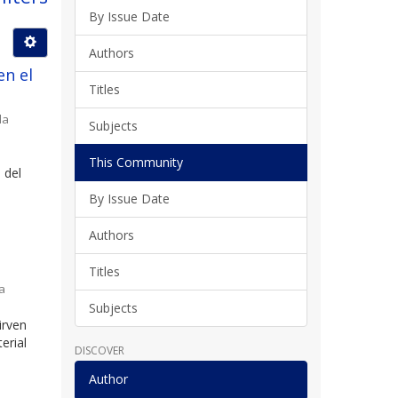
By Issue Date
Authors
en el
Titles
la
Subjects
This Community
 del
By Issue Date
Authors
Titles
a
Subjects
irven
erial
DISCOVER
Author