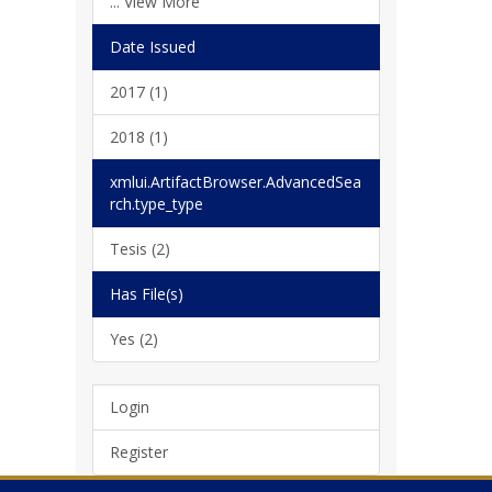
... View More
Date Issued
2017 (1)
2018 (1)
xmlui.ArtifactBrowser.AdvancedSea
rch.type_type
Tesis (2)
Has File(s)
Yes (2)
Login
Register