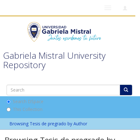
Toggle
navigation
Gabriela Mistral University
Repository
Search DSpace
This Collection
Browsing Tesis de pregrado by Author