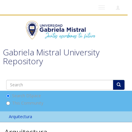
Toggle
navigation
Gabriela Mistral University
Repository
Search DSpace
This Community
Arquitectura