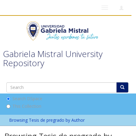
Toggle
navigation
Gabriela Mistral University
Repository
Search DSpace
This Collection
Browsing Tesis de pregrado by Author