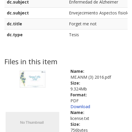
dc.subject
Enfermedad de Alzheimer
dc.subject
Envejecimiento Aspectos fisiológ
dc.title
Forget me not
dc.type
Tesis
Files in this item
Name:
ME.ANM (3) 2016.pdf
Size:
9.324Mb
Format:
PDF
Download
Name:
license.txt
Size:
756bytes