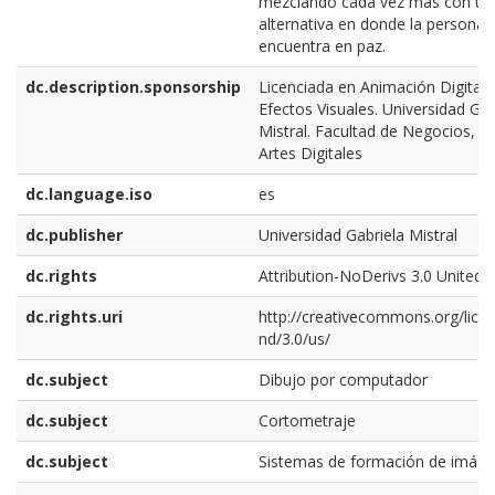
mezclando cada vez más con una
alternativa en donde la persona 
encuentra en paz.
dc.description.sponsorship
Licenciada en Animación Digital 
Efectos Visuales. Universidad Gab
Mistral. Facultad de Negocios, In
Artes Digitales
dc.language.iso
es
dc.publisher
Universidad Gabriela Mistral
dc.rights
Attribution-NoDerivs 3.0 United 
dc.rights.uri
http://creativecommons.org/lice
nd/3.0/us/
dc.subject
Dibujo por computador
dc.subject
Cortometraje
dc.subject
Sistemas de formación de imág