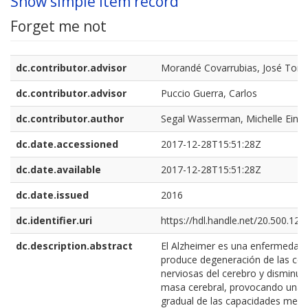
Show simple item record
Forget me not
dc.contributor.advisor
Morandé Covarrubias, José Tom
dc.contributor.advisor
Puccio Guerra, Carlos
dc.contributor.author
Segal Wasserman, Michelle Einat
dc.date.accessioned
2017-12-28T15:51:28Z
dc.date.available
2017-12-28T15:51:28Z
dc.date.issued
2016
dc.identifier.uri
https://hdl.handle.net/20.500.12
dc.description.abstract
El Alzheimer es una enfermedad
produce degeneración de las cél
nerviosas del cerebro y disminuc
masa cerebral, provocando una 
gradual de las capacidades ment