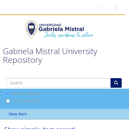
Toggle
navigation
Gabriela Mistral University
Repository
Search DSpace
This Collection
View Item