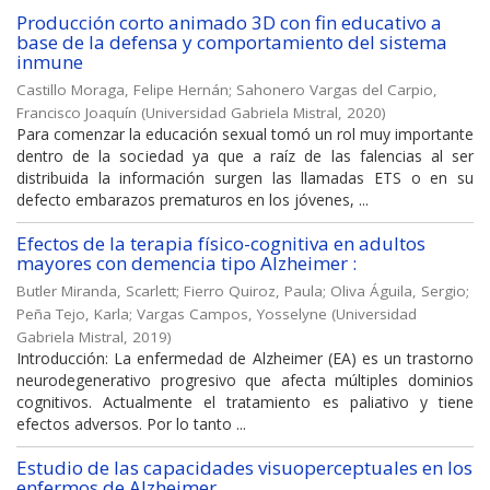
Producción corto animado 3D con fin educativo a
base de la defensa y comportamiento del sistema
inmune
Castillo Moraga, Felipe Hernán
;
Sahonero Vargas del Carpio,
Francisco Joaquín
(
Universidad Gabriela Mistral
,
2020
)
Para comenzar la educación sexual tomó un rol muy importante
dentro de la sociedad ya que a raíz de las falencias al ser
distribuida la información surgen las llamadas ETS o en su
defecto embarazos prematuros en los jóvenes, ...
Efectos de la terapia físico-cognitiva en adultos
mayores con demencia tipo Alzheimer :
Butler Miranda, Scarlett
;
Fierro Quiroz, Paula
;
Oliva Águila, Sergio
;
Peña Tejo, Karla
;
Vargas Campos, Yosselyne
(
Universidad
Gabriela Mistral
,
2019
)
Introducción: La enfermedad de Alzheimer (EA) es un trastorno
neurodegenerativo progresivo que afecta múltiples dominios
cognitivos. Actualmente el tratamiento es paliativo y tiene
efectos adversos. Por lo tanto ...
Estudio de las capacidades visuoperceptuales en los
enfermos de Alzheimer