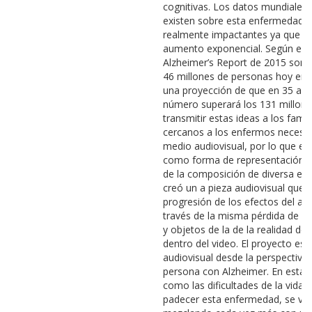
cognitivas. Los datos mundiales
existen sobre esta enfermedad 
realmente impactantes ya que v
aumento exponencial. Según el 
Alzheimer’s Report de 2015 son u
46 millones de personas hoy en d
una proyección de que en 35 año
número superará los 131 millone
transmitir estas ideas a los famil
cercanos a los enfermos necesit
medio audiovisual, por lo que ele
como forma de representación. 
de la composición de diversa es
creó un a pieza audiovisual que 
progresión de los efectos del al
través de la misma pérdida de l
y objetos de la de la realidad de
dentro del video. El proyecto es 
audiovisual desde la perspectiva
persona con Alzheimer. En esta, 
como las dificultades de la vida c
padecer esta enfermedad, se va