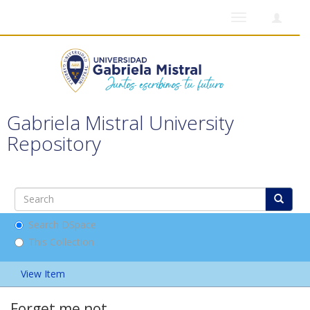
Toggle
navigation
Gabriela Mistral University
Repository
Search DSpace
This Collection
View Item
Forget me not