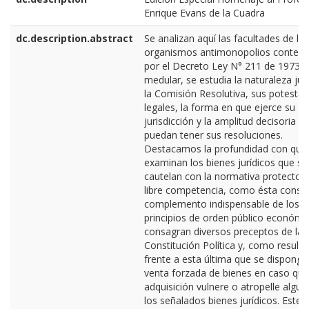
Enrique Evans de la Cuadra
dc.description.abstract
Se analizan aquí las facultades de lo
organismos antimonopolios contem
por el Decreto Ley N° 211 de 1973. E
medular, se estudia la naturaleza jur
la Comisión Resolutiva, sus potesta
legales, la forma en que ejerce su
jurisdicción y la amplitud decisoria q
puedan tener sus resoluciones.
Destacamos la profundidad con que
examinan los bienes jurídicos que se
cautelan con la normativa protectora
libre competencia, como ésta consti
complemento indispensable de los
principios de orden público económi
consagran diversos preceptos de la
Constitución Política y, como resulta
frente a esta última que se disponga
venta forzada de bienes en caso que
adquisición vulnere o atropelle algu
los señalados bienes jurídicos. Este 