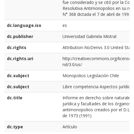
fue considerado y se citó por la Com
Resolutiva Antimonopolios en su res
N° 368 dictada el 7 de abril de 1992.
dc.language.iso
es
dc.publisher
Universidad Gabriela Mistral
dc.rights
Attribution-NoDerivs 3.0 United Stat
dc.rights.uri
http://creativecommons.org/licenses
nd/3.0/us/
dc.subject
Monopolios Legislación Chile
dc.subject
Libre competencia Aspectos jurídicos
dc.title
Informe en derecho sobre naturalez
jurídica y facultades de los órganos
antimonopolios creados por el D.L. 
de 1973 (1991)
dc.type
Artículo