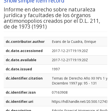
Show simple item record
Informe en derecho sobre naturaleza
jurídica y facultades de los órganos
antimonopolios creados por el D.L. 211,
de de 1973 (1991)
dc.contributor.author
Evans de la Cuadra, Enrique
dc.date.accessioned
2017-12-21T19:19:20Z
dc.date.available
2017-12-21T19:19:20Z
dc.date.issued
1997
dc.identifier.citation
Temas de Derecho Año XII Nºs 1 y 2
Diciembre 1997 pp: 95 - 131
dc.identifier.issn
07163908
dc.identifier.uri
https://hdl.handle.net/20.500.12743/
dc.description
Edición Especial Homenaje al Profes