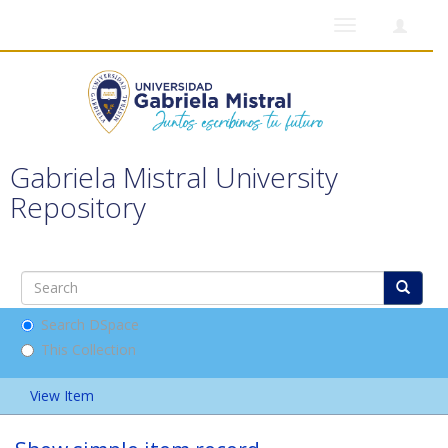
Toggle
navigation
Gabriela Mistral University
Repository
Search DSpace
This Collection
View Item