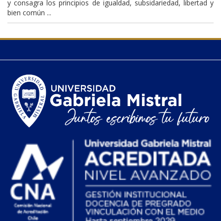
y consagra los principios de igualdad, subsidariedad, libertad y
bien común ...