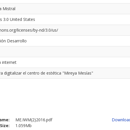
a Mistral
s 3.0 United States
ons.org/licenses/by-nd/3.0/us/
ión Desarrollo
 internet
 digitalizar el centro de estética "Mireya Mesías"
ame:
ME.IWM(2)2016.pdf
Downloa
Size:
1.059Mb