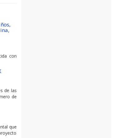
iños,
ina,
stida con
X
s de las
número de
ental que
proyecto