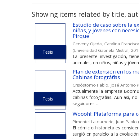
Showing items related by title, aut
Estudio de caso sobre la ex
niñas, y jóvenes con neces
Pirque
Cerveny Ojeda, Catalina Francisc
(
Universidad Gabriela Mistral
,
201
Tesis
La presente investigación, tiene
animales, en niños, niñas y jóve
Plan de extensión en los m
Cabinas fotográficas
Crisóstomo Pablo, José Antonio
(
Actualmente la empresa BoomBox
cabinas fotograficas. Aun así, n
Tesis
seguidores ...
Woooh!: Plataforma para c
Pimentel Latournerie, Juan Pablo
El cómic o historieta es consider
surgió en paralelo a la evoluci