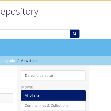
Repository
 pregrado
View Item
Derecho de autor
BROWSE
All of site
Communities & Collections