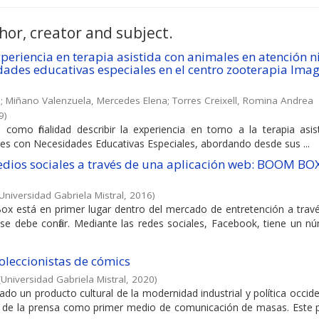
hor, creator and subject.
periencia en terapia asistida con animales en atención n
idades educativas especiales en el centro zooterapia Imag
a
;
Miñano Valenzuela, Mercedes Elena
;
Torres Creixell, Romina Andrea
9
)
 como finalidad describir la experiencia en torno a la terapia asi
nes con Necesidades Educativas Especiales, abordando desde sus ...
edios sociales a través de una aplicación web: BOOM BO
Universidad Gabriela Mistral
,
2016
)
 está en primer lugar dentro del mercado de entretención a travé
o se debe confiar. Mediante las redes sociales, Facebook, tiene un 
oleccionistas de cómics
(
Universidad Gabriela Mistral
,
2020
)
ado un producto cultural de la modernidad industrial y política occid
ón de la prensa como primer medio de comunicación de masas. Este 