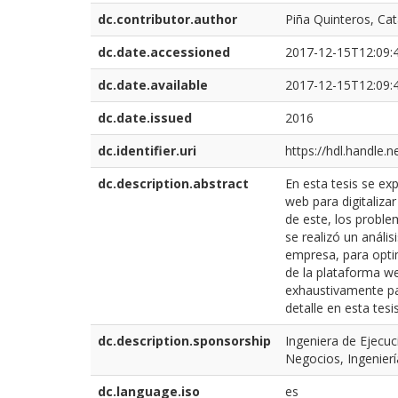
dc.contributor.author
Piña Quinteros, Cat
dc.date.accessioned
2017-12-15T12:09:
dc.date.available
2017-12-15T12:09:
dc.date.issued
2016
dc.identifier.uri
https://hdl.handle.
dc.description.abstract
En esta tesis se ex
web para digitaliza
de este, los proble
se realizó un análi
empresa, para optim
de la plataforma we
exhaustivamente par
detalle en esta tesis
dc.description.sponsorship
Ingeniera de Ejecuc
Negocios, Ingenierí
dc.language.iso
es