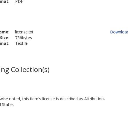
rmat:
PDF
ame:
license.txt
Downloa
Size:
756bytes
rmat:
Text file
ng Collection(s)
ise noted, this item's license is described as Attribution-
d States