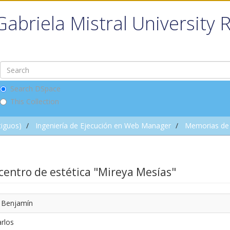
Gabriela Mistral University 
Search DSpace
This Collection
tiguos)
Ingeniería de Ejecución en Web Manager
Memorias de
 centro de estética "Mireya Mesías"
, Benjamín
arlos