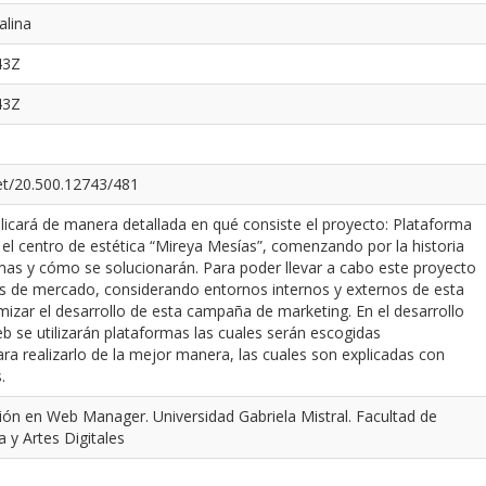
alina
43Z
43Z
net/20.500.12743/481
plicará de manera detallada en qué consiste el proyecto: Plataforma
r el centro de estética “Mireya Mesías”, comenzando por la historia
mas y cómo se solucionarán. Para poder llevar a cabo este proyecto
sis de mercado, considerando entornos internos y externos de esta
izar el desarrollo de esta campaña de marketing. En el desarrollo
b se utilizarán plataformas las cuales serán escogidas
a realizarlo de la mejor manera, las cuales son explicadas con
.
ión en Web Manager. Universidad Gabriela Mistral. Facultad de
a y Artes Digitales