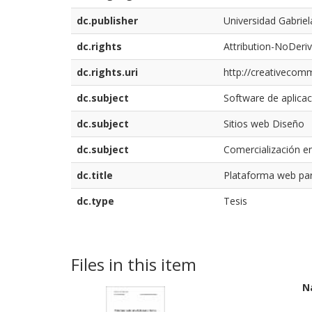
dc.publisher
Universidad Gabriel
dc.rights
Attribution-NoDeriv
dc.rights.uri
http://creativecomm
dc.subject
Software de aplicac
dc.subject
Sitios web Diseño
dc.subject
Comercialización en
dc.title
Plataforma web para
dc.type
Tesis
Files in this item
N