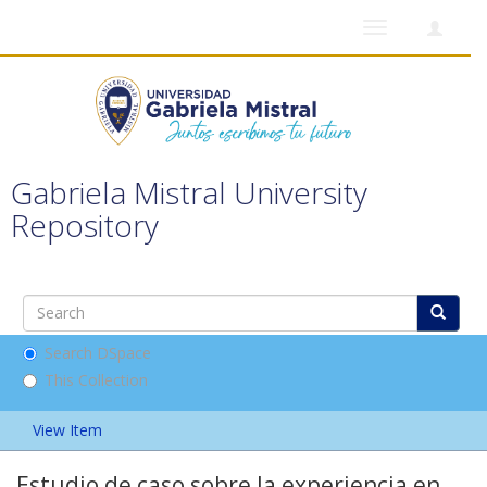
Toggle
navigation
Gabriela Mistral University
Repository
Search DSpace
This Collection
View Item
Estudio de caso sobre la experiencia en