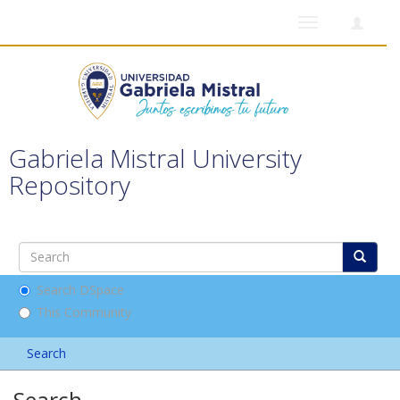
Toggle
navigation
Gabriela Mistral University
Repository
Search DSpace
This Community
Search