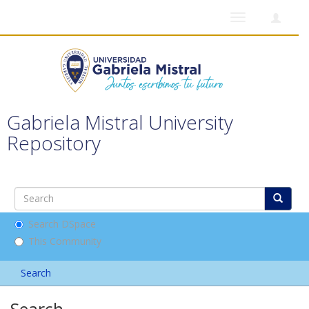
Toggle
navigation
Gabriela Mistral University
Repository
Search DSpace
This Community
Search