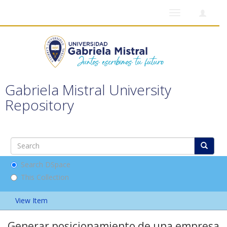
Toggle
navigation
Gabriela Mistral University
Repository
Search DSpace
This Collection
View Item
Generar posicionamiento de una empresa