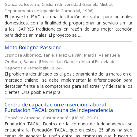
González Becerra, Cristián
(
Universidad Gabriela Mistral.
Departamento de Ingeniería Comercial
,
1996
)
El proyecto ISAD es una institución de salud para animales
domésticos, con la finalidad de proporcionar un servicio similar
a las ISAPRES tradicionales en razón de una mejor atención
para dichos animales. El proyecto se ...
Moto Bologna Passione
Espinoza Albornoz, Tanie
;
Pérez Galván, Marcia
;
Valenzuela
Orellana, Sandro
(
Universidad Gabriela Mistral-Escuela de
Negocios y Tecnología
,
2024
)
El problema identificado es el posicionamiento de la marca en el
mercado chileno, se debe implementar la diferenciación para
destacar frente a la competencia para así atraer y fidelizar a los
clientes. Una posible mejora ...
Centro de capacitación e inserción laboral
Fundación TACAL comuna de Independencia
González Aravena, Cástor Andrés
(
UCINF
,
2010
)
Fundación TACAL Dentro de la comuna de Independencia se
encuentra la Fundación TACAL que en estos 25 años ha sido
capaz de generar la unión entre las empresas que buscan y