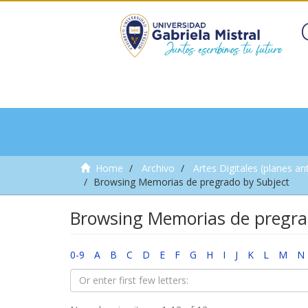
Home
Archivo
Artes Digitales (planes an
Browsing Memorias de pregrado by Subject
Browsing Memorias de pregra
0-9
A
B
C
D
E
F
G
H
I
J
K
L
M
N