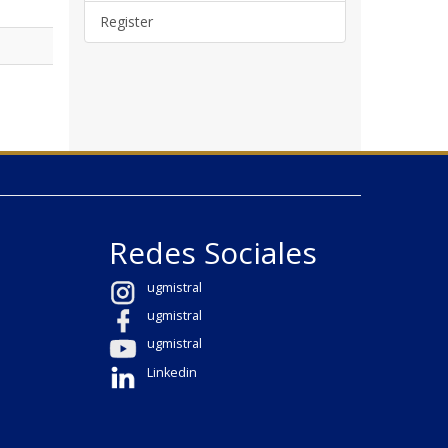
Register
Redes Sociales
ugmistral
ugmistral
ugmistral
Linkedin