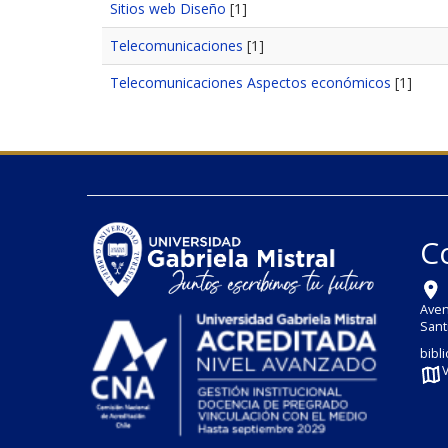
Sitios web Diseño
[1]
Telecomunicaciones
[1]
Telecomunicaciones Aspectos económicos
[1]
C
Aven
Sant
bibl