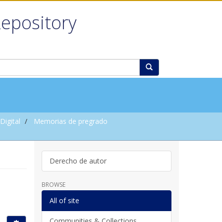
Repository
igital
Memorias de pregrado
Derecho de autor
BROWSE
All of site
Communities & Collections