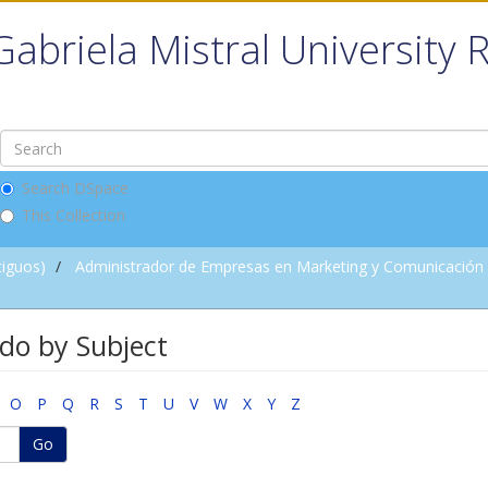
Gabriela Mistral University 
Search DSpace
This Collection
tiguos)
Administrador de Empresas en Marketing y Comunicación D
do by Subject
O
P
Q
R
S
T
U
V
W
X
Y
Z
Go