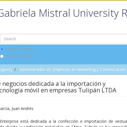
Gabriela Mistral University 
Search DSpace
This Collection
tiguos)
Administrador de Empresas en Marketing y Comunicación D
 negocios dedicada a la importación y
tecnología móvil en empresas Tulipán LTDA
arcía, Juan Andrés
 Enterprise está dedicada a la confección e importación de vestua
 de diseño y confección instaladas en China, Tulipán se ha especial