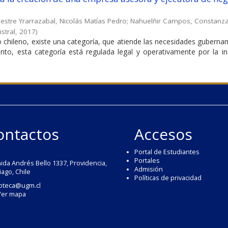
estre Yrarrazabal, Nicolás Matías Pedro
;
Nahuelñir Campos, Constanz
stral
,
2017
)
 chileno, existe una categoría, que atiende las necesidades guberna
nto, esta categoría está regulada legal y operativamente por la ins
ontactos
Accesos
Portal de Estudiantes
Portales
ida Andrés Bello 1337, Providencia,
Admisión
iago, Chile
Políticas de privacidad
ioteca@ugm.cl
Ver mapa