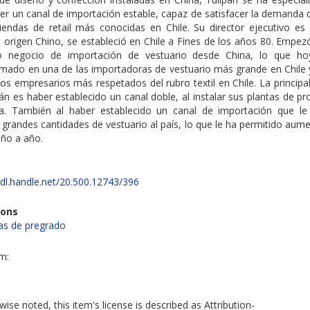
er un canal de importación estable, capaz de satisfacer la demanda 
tiendas de retail más conocidas en Chile. Su director ejecutivo es
 origen Chino, se estableció en Chile a Fines de los años 80. Empez
 negocio de importación de vestuario desde China, lo que h
rmado en una de las importadoras de vestuario más grande en Chile y
os empresarios más respetados del rubro textil en Chile. La principa
án es haber establecido un canal doble, al instalar sus plantas de p
a. También al haber establecido un canal de importación que le
 grandes cantidades de vestuario al país, lo que le ha permitido aum
año a año.
hdl.handle.net/20.500.12743/396
ions
s de pregrado
em:
ise noted, this item's license is described as Attribution-