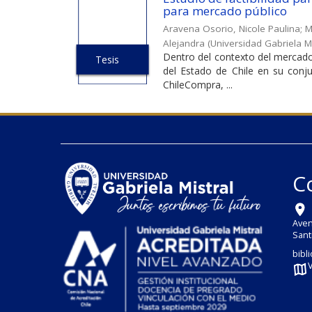
para mercado público
Aravena Osorio, Nicole Paulina
;
M
Alejandra
(
Universidad Gabriela Mi
Dentro del contexto del mercado
Tesis
del Estado de Chile en su conju
ChileCompra, ...
C
Aven
Sant
bibl