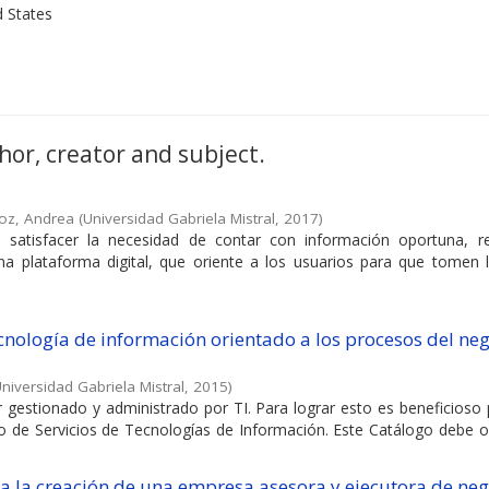
d States
hor, creator and subject.
oz, Andrea
(
Universidad Gabriela Mistral
,
2017
)
 satisfacer la necesidad de contar con información oportuna, re
una plataforma digital, que oriente a los usuarios para que tomen 
ecnología de información orientado a los procesos del ne
niversidad Gabriela Mistral
,
2015
)
 gestionado y administrado por TI. Para lograr esto es beneficioso 
o de Servicios de Tecnologías de Información. Este Catálogo debe or
ra la creación de una empresa asesora y ejecutora de ne