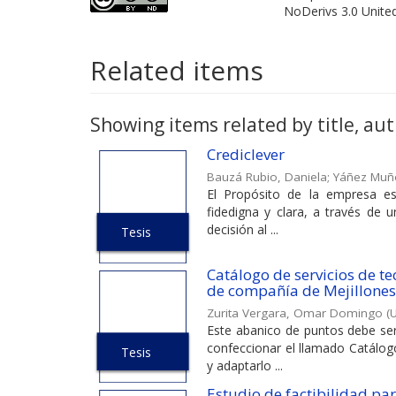
NoDerivs 3.0 Unite
Related items
Showing items related by title, aut
Crediclever
Bauzá Rubio, Daniela
;
Yáñez Muñ
El Propósito de la empresa es
fidedigna y clara, a través de 
decisión al ...
Tesis
Catálogo de servicios de t
de compañía de Mejillones
Zurita Vergara, Omar Domingo
(
U
Este abanico de puntos debe ser
confeccionar el llamado Catálog
Tesis
y adaptarlo ...
Estudio de factibilidad pa