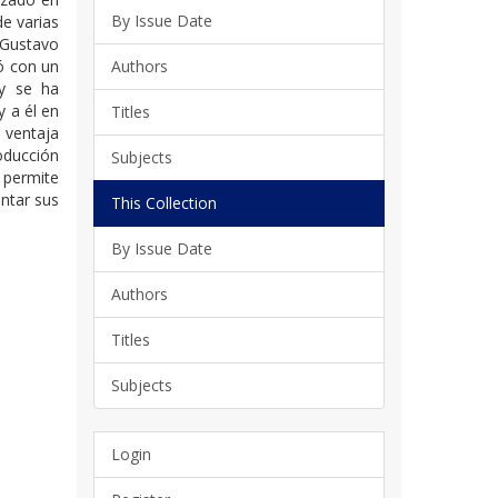
By Issue Date
de varias
 Gustavo
ó con un
Authors
oy se ha
 a él en
Titles
l ventaja
roducción
Subjects
 permite
entar sus
This Collection
By Issue Date
Authors
Titles
Subjects
Login