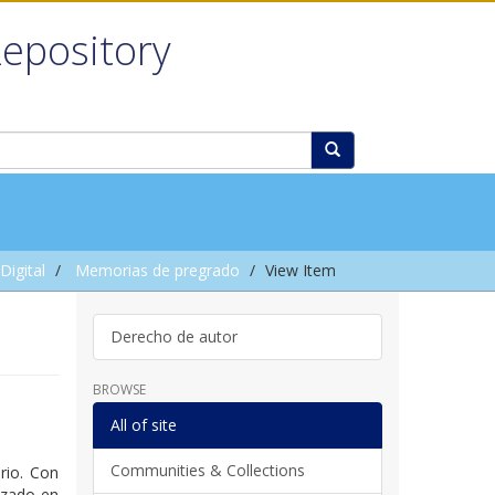
Repository
igital
Memorias de pregrado
View Item
Derecho de autor
BROWSE
All of site
Communities & Collections
rio. Con
izado en