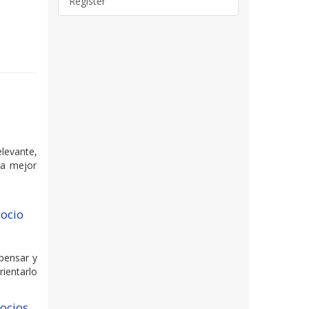
Register
levante,
la mejor
gocio
pensar y
ientarlo
gocios