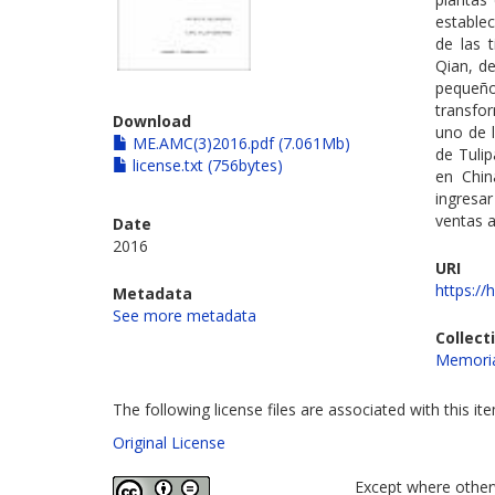
establec
de las 
Qian, de
pequeño
transfo
Download
uno de l
ME.AMC(3)2016.pdf (7.061Mb)
de Tulip
license.txt (756bytes)
en Chin
ingresar
ventas 
Date
2016
URI
https://
Metadata
See more metadata
Collect
Memoria
The following license files are associated with this it
Original License
Except where otherw