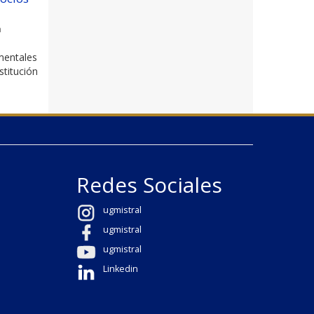
a
mentales
titución
Redes Sociales
ugmistral
ugmistral
ugmistral
Linkedin