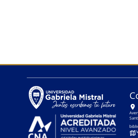
C
Aven
Sant
bibl