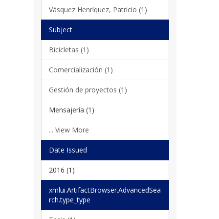
Vásquez Henríquez, Patricio (1)
Subject
Bicicletas (1)
Comercialización (1)
Gestión de proyectos (1)
Mensajería (1)
... View More
Date Issued
2016 (1)
xmlui.ArtifactBrowser.AdvancedSea
rch.type_type