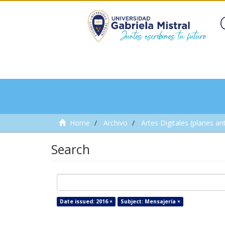
Home
Archivo
Artes Digitales (planes an
Search
Date issued: 2016 ×
Subject: Mensajería ×