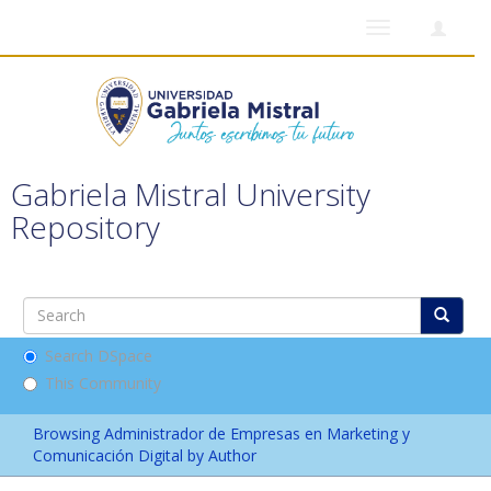
Toggle
navigation
Gabriela Mistral University
Repository
Search DSpace
This Community
Browsing Administrador de Empresas en Marketing y
Comunicación Digital by Author