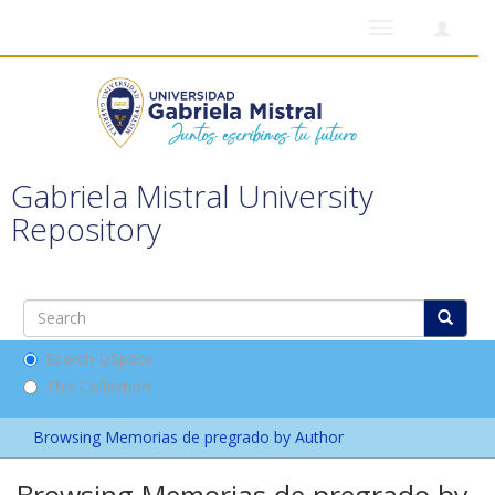
Toggle
navigation
Gabriela Mistral University
Repository
Search DSpace
This Collection
Browsing Memorias de pregrado by Author