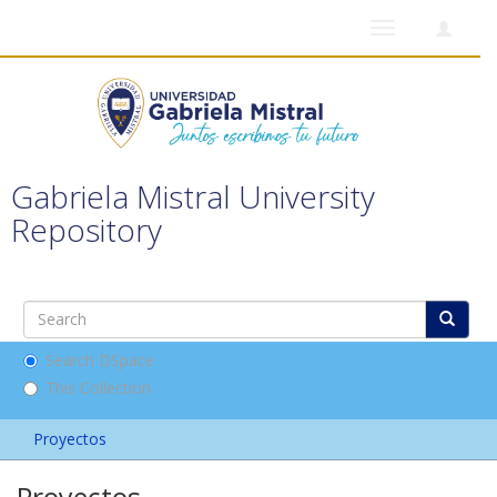
Toggle
navigation
Gabriela Mistral University
Repository
Search DSpace
This Collection
Proyectos