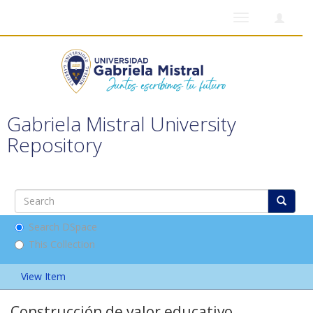
Toggle
navigation
Gabriela Mistral University
Repository
Search DSpace
This Collection
View Item
Construcción de valor educativo