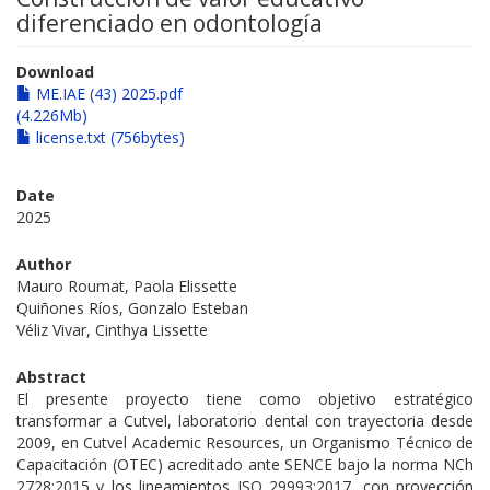
diferenciado en odontología
Download
ME.IAE (43) 2025.pdf
(4.226Mb)
license.txt (756bytes)
Date
2025
Author
Mauro Roumat, Paola Elissette
Quiñones Ríos, Gonzalo Esteban
Véliz Vivar, Cinthya Lissette
Abstract
El presente proyecto tiene como objetivo estratégico
transformar a Cutvel, laboratorio dental con trayectoria desde
2009, en Cutvel Academic Resources, un Organismo Técnico de
Capacitación (OTEC) acreditado ante SENCE bajo la norma NCh
2728:2015 y los lineamientos ISO 29993:2017, con proyección