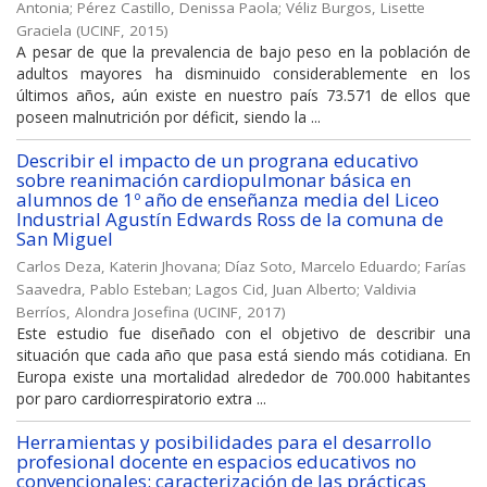
Antonia
;
Pérez Castillo, Denissa Paola
;
Véliz Burgos, Lisette
Graciela
(
UCINF
,
2015
)
A pesar de que la prevalencia de bajo peso en la población de
adultos mayores ha disminuido considerablemente en los
últimos años, aún existe en nuestro país 73.571 de ellos que
poseen malnutrición por déficit, siendo la ...
Describir el impacto de un prograna educativo
sobre reanimación cardiopulmonar básica en
alumnos de 1º año de enseñanza media del Liceo
Industrial Agustín Edwards Ross de la comuna de
San Miguel
Carlos Deza, Katerin Jhovana
;
Díaz Soto, Marcelo Eduardo
;
Farías
Saavedra, Pablo Esteban
;
Lagos Cid, Juan Alberto
;
Valdivia
Berríos, Alondra Josefina
(
UCINF
,
2017
)
Este estudio fue diseñado con el objetivo de describir una
situación que cada año que pasa está siendo más cotidiana. En
Europa existe una mortalidad alrededor de 700.000 habitantes
por paro cardiorrespiratorio extra ...
Herramientas y posibilidades para el desarrollo
profesional docente en espacios educativos no
convencionales: caracterización de las prácticas