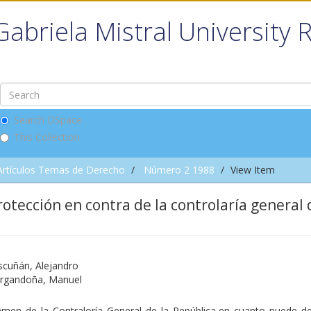
Gabriela Mistral University 
Search DSpace
This Collection
Artículos Temas de Derecho
Número 2 1988
View Item
otección en contra de la controlaría general 
scuñán, Alejandro
Argandoña, Manuel
amen de la Contraloría General de la República,en cuanto puede de