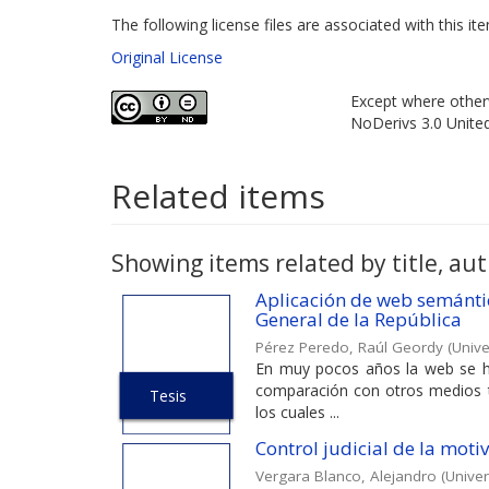
The following license files are associated with this it
Original License
Except where otherw
NoDerivs 3.0 Unite
Related items
Showing items related by title, aut
Aplicación de web semántic
General de la República
Pérez Peredo, Raúl Geordy
(
Unive
En muy pocos años la web se ha
comparación con otros medios ta
Tesis
los cuales ...
Control judicial de la moti
Vergara Blanco, Alejandro
(
Univer