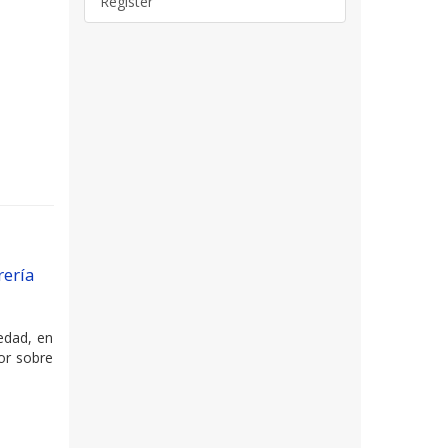
Register
rería
edad, en
or sobre