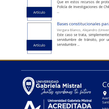
Que en estos recursos de prote
Policía de Investigaciones de Ch
...
Artículo
Bases constitucionales para
Vergara Blanco, Alejandro
(
Univer
Este caso se trata, simplemente,
servidumbre de tránsito, por un
servidumbre ...
Artículo
C
Aven
Sant
bibl