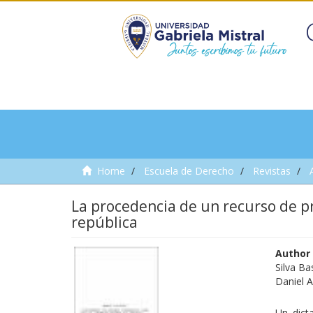
Home
Escuela de Derecho
Revistas
La procedencia de un recurso de pr
república
Author
Silva Ba
Daniel 
Un dict