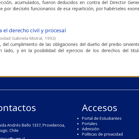
cción, acumulados, fueron deducidos en contra del Director Gener
ile por dieciséis funcionarios de esa repartición, por habérseles exo
 el derecho civil y procesal
sidad Gabriela Mistral
,
1992
)
 del cumplimiento de las obligaciones del dueño del predio sirvien
 lado, y en la posibilidad del ejercicio de los derechos del titul
ontactos
Accesos
Portal de Estudiantes
Portales
ida Andrés Bello 1337, Providencia,
Admisión
iago, Chile
Políticas de privacidad
ioteca@ugm.cl