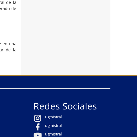
al de la
nerado de
te en una
ar de la
Redes Sociales
ugmistral
ugmistral
ugmistral