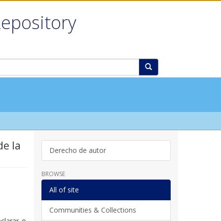
Repository
de la
Derecho de autor
BROWSE
All of site
Communities & Collections
clarar o