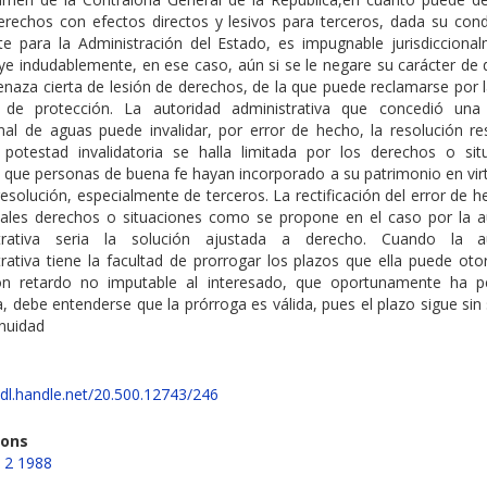
erechos con efectos directos y lesivos para terceros, dada su cond
nte para la Administración del Estado, es impugnable jurisdiccional
ye indudablemente, en ese caso, aún si se le negare su carácter de 
aza cierta de lesión de derechos, de la que puede reclamarse por la
 de protección. La autoridad administrativa que concedió un
nal de aguas puede invalidar, por error de hecho, la resolución res
 potestad invalidatoria se halla limitada por los derechos o sit
s que personas de buena fe hayan incorporado a su patrimonio en vir
solución, especialmente de terceros. La rectificación del error de h
 tales derechos o situaciones como se propone en el caso por la a
strativa seria la solución ajustada a derecho. Cuando la au
rativa tiene la facultad de prorrogar los plazos que ella puede oto
n retardo no imputable al interesado, que oportunamente ha p
, debe entenderse que la prórroga es válida, pues el plazo sigue sin
inuidad
hdl.handle.net/20.500.12743/246
ions
 2 1988