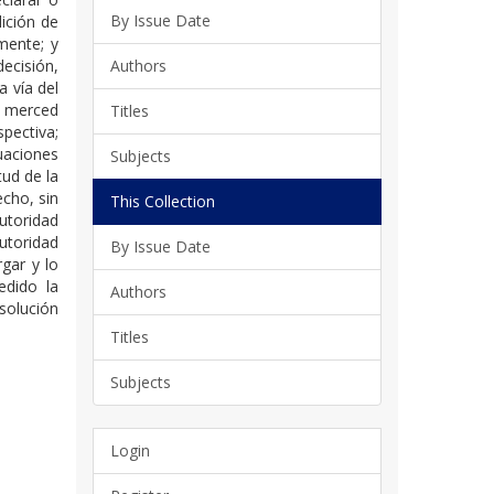
By Issue Date
ición de
mente; y
decisión,
Authors
 vía del
a merced
Titles
pectiva;
uaciones
Subjects
tud de la
echo, sin
This Collection
utoridad
toridad
By Issue Date
rgar y lo
edido la
Authors
 solución
Titles
Subjects
Login