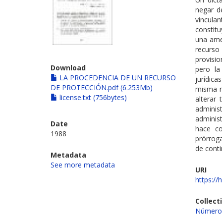
negar d
vincula
constitu
una amen
recurso
provisio
Download
pero la
LA PROCEDENCIA DE UN RECURSO
jurídica
DE PROTECCIÓN.pdf (6.253Mb)
misma re
license.txt (756bytes)
alterar
admini
administ
Date
hace co
1988
prórroga
de cont
Metadata
See more metadata
URI
https://
Collect
Número