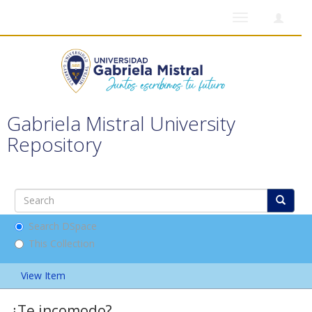
Toggle
navigation
Gabriela Mistral University
Repository
Search DSpace
This Collection
View Item
¿Te incomodo?